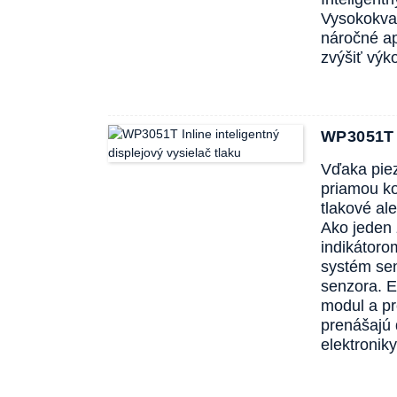
Vysokokval
náročné ap
zvýšiť výk
WP3051T I
Vďaka piez
priamou ko
tlakové al
Ako jeden 
indikátoro
systém sen
senzora. E
modul a pr
prenášajú 
elektronik