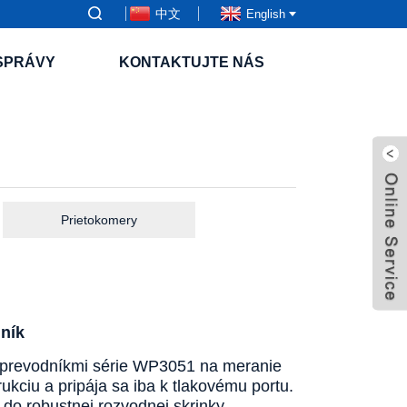
中文
English
SPRÁVY
KONTAKTUJTE NÁS
Prietokomery
ník
 prevodníkmi série WP3051 na meranie
rukciu a pripája sa iba k tlakovému portu.
 do robustnej rozvodnej skrinky.