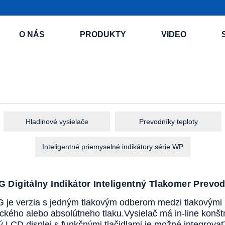
O NÁS
PRODUKTY
VIDEO
Hladinové vysielače
Prevodníky teploty
Inteligentné priemyselné indikátory série WP
Digitálny Indikátor Inteligentný Tlakomer Prevod
je verzia s jedným tlakovým odberom medzi tlakovými
kého alebo absolútneho tlaku.
Vysielač má in-line konšt
ný LCD displej s funkčnými tlačidlami je možné integrovať