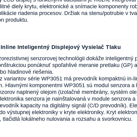
itné diely krytu, elektronické a snímacie komponenty r
likácie riadenia procesov. Držiak na stenu/potrubie v tva
on produktu.
nline Inteligentný Displejový Vysielač Tlaku
orezistivnej senzorovej technológii dokáže inteligent
nštrukciou ponúknuť spoľahlivé meranie pretlaku (GP) a
ebo hladinové riešenia.
z variantov série WP3051 má prevodník kompaktnú in-l
m. Hlavnými komponentmi WP3051 sú modul senzora a kr
zorov naplnený olejom (izolačné membrány, systém olejo
lektronika senzora je nainštalovaná v module senzora 
evodník kapacity na digitálny signál (C/D prevodník). El
do výstupnej elektroniky v kryte elektroniky. Kryt elektr
y, tlačidlá lokálneho nulovania a rozsahu a svorkovnicu.