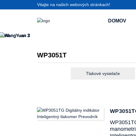
Vitajte na našich webových stránkach!
DOMOV
WP3051T
Tlakové vysielače
WP3051TG 
WP3051TG 
manometric
Inteligent