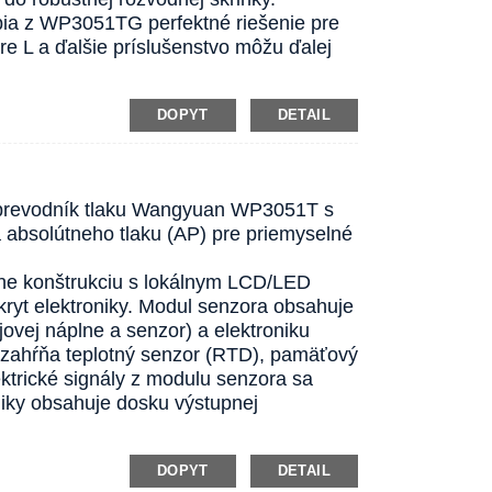
obia z WP3051TG perfektné riešenie pre
re L a ďalšie príslušenstvo môžu ďalej
DOPYT
DETAIL
ný prevodník tlaku Wangyuan WP3051T s
 absolútneho tlaku (AP) pre priemyselné
ine konštrukciu s lokálnym LCD/LED
yt elektroniky. Modul senzora obsahuje
vej náplne a senzor) a elektroniku
a zahŕňa teplotný senzor (RTD), pamäťový
ektrické signály z modulu senzora sa
oniky obsahuje dosku výstupnej
DOPYT
DETAIL