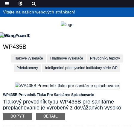
Vitajte na našich webových stránkach!
WP435B
Tlakové vysielače
Hladinové vysielače
Prevodníky teploty
Prietokomery
Inteligentné priemyselné indikátory série WP
WP435B Prevodník Tlaku Pre Sanitárne Splachovanie
Tlakový prevodník typu WP435B pre sanitárne
preplachovanie je vyrobený z dovážaných vysoko
presných a vysoko stabilných antikoróznych triesok.
DOPYT
DETAIL
Trieska a plášť z nehrdzavejúcej ocele sú zvarené
laserovým zváraním. Nevytvárajú sa v ňom žiadne
tlakové dutiny. Tento prevodník tlaku je vhodný na