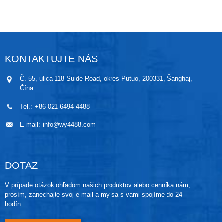
meranie a reguláciu tlaku v rôznych ľahko upchatých,
hygienických, ľahko čistiteľných alebo aseptických
prostrediach. Tento produkt má vysokú pracovnú
frekvenciu a je vhodný na dynamické meranie.
KONTAKTUJTE NÁS
Č. 55, ulica 118 Suide Road, okres Putuo, 200331, Šanghaj,
Čína.
Tel.:
+86 021-6494 4488
E-mail:
info@wy4488.com
DOTAZ
V prípade otázok ohľadom našich produktov alebo cenníka nám,
prosím, zanechajte svoj e-mail a my sa s vami spojíme do 24
hodín.