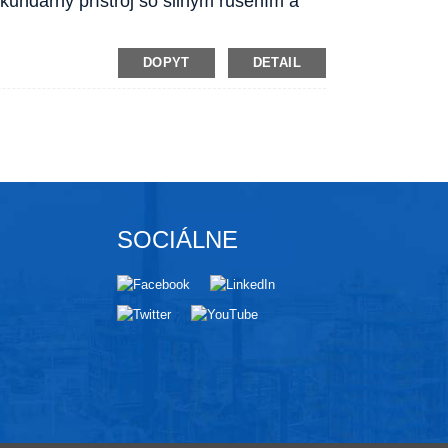
ndárny prístroj so silným rušením a
DOPYT
DETAIL
SOCIÁLNE