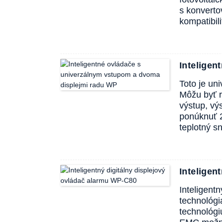
s konverto
kompatibil
Intelige
Toto je uni
Môžu byť r
výstup, vý
ponúknuť 
teplotný 
Inteligen
Inteligent
technológi
technológi