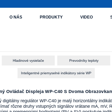
O NÁS
PRODUKTY
VIDEO
Hladinové vysielače
Prevodníky teploty
Inteligentné priemyselné indikátory série WP
ntný Ovládač Displeja WP-C40 S Dvoma Obrazovka
ný digitálny regulátor WP-C40 je malý horizontálny indiká
jímať rôzne druhy vstupných signálov vrátane mA, mV, RT
ckými a premennými hodnotami (PV a SV) poskytuje indi