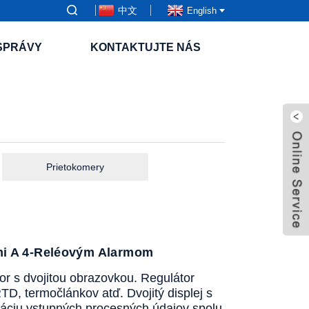
中文
English
SPRÁVY
KONTAKTUJTE NÁS
Prietokomery
mi A 4-Reléovým Alarmom
tor s dvojitou obrazovkou. Regulátor
D, termočlánkov atď. Dvojitý displej s
káciu vstupných procesných údajov spolu