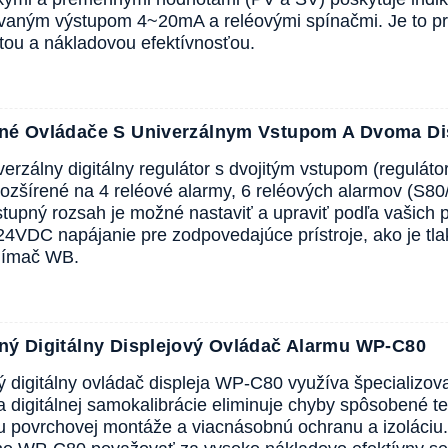
vaným výstupom 4~20mA a reléovými spínačmi. Je to pra
itou a nákladovou efektívnosťou.
ntné Ovládače S Univerzálnym Vstupom A Dvoma D
verzálny digitálny regulátor s dvojitým vstupom (regulátor 
ozšírené na 4 reléové alarmy, 6 reléových alarmov (S80
stupný rozsah je možné nastaviť a upraviť podľa vašich 
24VDC napájanie pre zodpovedajúce prístroje, ako je
snímač WB.
tný Digitálny Displejový Ovládač Alarmu WP-C80
ný digitálny ovládač displeja WP-C80 využíva špecializo
a digitálnej samokalibrácie eliminuje chyby spôsobené
u povrchovej montáže a viacnásobnú ochranu a izoláci