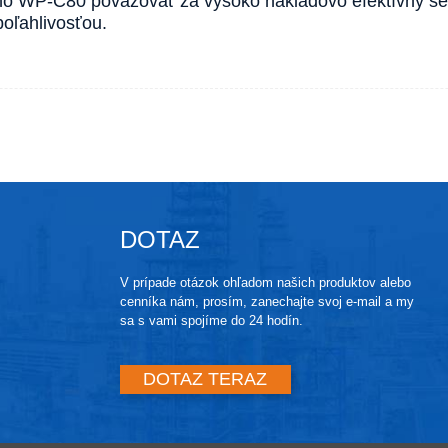
 WP-C80 považovať za vysoko nákladovo efektívny seku
oľahlivosťou.
DOTAZ
V prípade otázok ohľadom našich produktov alebo
cenníka nám, prosím, zanechajte svoj e-mail a my
sa s vami spojíme do 24 hodín.
DOTAZ TERAZ