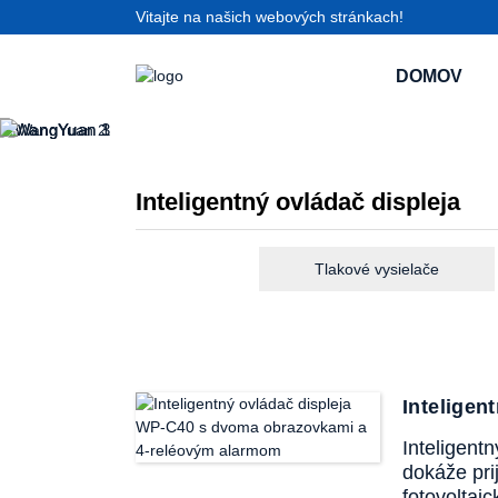
Vitajte na našich webových stránkach!
DOMOV
Inteligentný ovládač displeja
Tlakové vysielače
Intelige
Inteligent
dokáže pri
fotovoltai