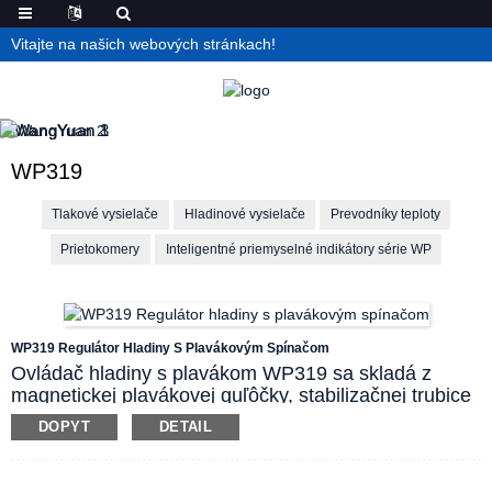
Vitajte na našich webových stránkach!
WP319
Tlakové vysielače
Hladinové vysielače
Prevodníky teploty
Prietokomery
Inteligentné priemyselné indikátory série WP
WP319 Regulátor Hladiny S Plavákovým Spínačom
Ovládač hladiny s plavákom WP319 sa skladá z
magnetickej plavákovej guľôčky, stabilizačnej trubice
plaváka, jazýčkového spínača, nevýbušnej
DOPYT
DETAIL
pripojovacej skrinky a upevňovacích komponentov.
Magnetická plaváková guľôčka sa pohybuje hore a
dole pozdĺž trubice s hladinou kvapaliny, čím sa