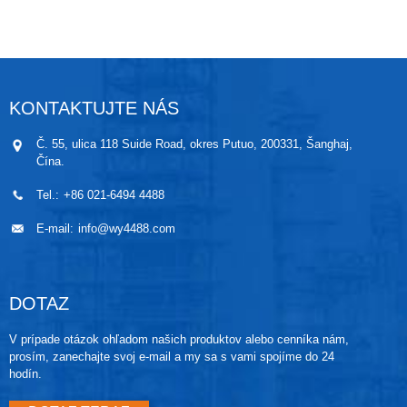
okamžite spína a rozpája jazýčková trubica a vydáva
relatívny riadiaci signál. Činnosť okamžitého spínania
a rozpájania jazýčkovej trubice, ktorá zodpovedá
reléovému obvodu, môže dokončiť multifunkčné
riadenie. Kontakt nevytvára elektrickú iskru, pretože
jazýčkový kontakt je úplne utesnený v skle, ktoré je
KONTAKTUJTE NÁS
naplnené neaktívnym vzduchom, čo je veľmi
bezpečné pri ovládaní.
Č. 55, ulica 118 Suide Road, okres Putuo, 200331, Šanghaj,
Čína.
Tel.:
+86 021-6494 4488
E-mail:
info@wy4488.com
DOTAZ
V prípade otázok ohľadom našich produktov alebo cenníka nám,
prosím, zanechajte svoj e-mail a my sa s vami spojíme do 24
hodín.