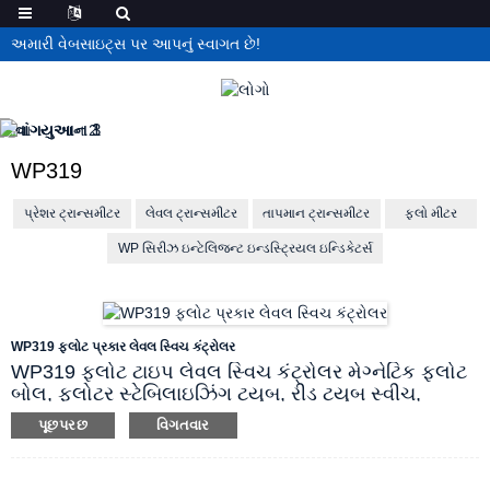
અમારી વેબસાઇટ્સ પર આપનું સ્વાગત છે!
WP319
પ્રેશર ટ્રાન્સમીટર
લેવલ ટ્રાન્સમીટર
તાપમાન ટ્રાન્સમીટર
ફ્લો મીટર
WP સિરીઝ ઇન્ટેલિજન્ટ ઇન્ડસ્ટ્રિયલ ઇન્ડિકેટર્સ
WP319 ફ્લોટ પ્રકાર લેવલ સ્વિચ કંટ્રોલર
WP319 ફ્લોટ ટાઇપ લેવલ સ્વિચ કંટ્રોલર મેગ્નેટિક ફ્લોટ
બોલ, ફ્લોટર સ્ટેબિલાઇઝિંગ ટ્યુબ, રીડ ટ્યુબ સ્વીચ,
વિસ્ફોટ પ્રૂફ વાયર-કનેક્ટિંગ બોક્સ અને ફિક્સિંગ
પૂછપરછ
વિગતવાર
ઘટકોથી બનેલું છે. મેગ્નેટિક ફ્લોટ બોલ પ્રવાહી સ્તર સાથે
ટ્યુબ સાથે ઉપર અને નીચે જાય છે, જેથી રીડ ટ્યુબ સંપર્ક
તરત જ બને અને તૂટી જાય, સંબંધિત નિયંત્રણ સિગ્નલ