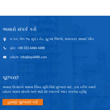
આઉટપુટ થાય. રીડ ટ્યુબ સંપર્કની ક્રિયા તાત્કાલિક બનાવે
અને તૂટી જાય છે જે રિલે સર્કિટ સાથે મેળ ખાય છે તે
મલ્ટિફંક્શન નિયંત્રણ પૂર્ણ કરી શકે છે. રીડ સંપર્કને કારણે
સંપર્ક ઇલેક્ટ્રિક સ્પાર્ક ઉત્પન્ન કરશે નહીં કારણ કે તે
સંપૂર્ણપણે કાચમાં સીલ થયેલ છે જે નિષ્ક્રિય હવાથી ભરેલું
છે, નિયંત્રણ માટે ખૂબ જ સલામત છે.
અમારો સંપર્ક કરો
નં.૫૫, લેન ૧૧૮ સુઈડ રોડ, પુટુઓ જિલ્લો, ૨૦૦૩૩૧, શાંઘાઈ ચીન.
ફોન:
+86 021-6494 4488
ઇમેઇલ:
info@wy4488.com
પૂછપરછ
અમારા ઉત્પાદનો અથવા કિંમત સૂચિ વિશે પૂછપરછ માટે, કૃપા કરીને તમારો
ઇમેઇલ અમને મોકલો અને અમે 24 કલાકની અંદર સંપર્કમાં રહીશું.
હમણાં પૂછપરછ કરો