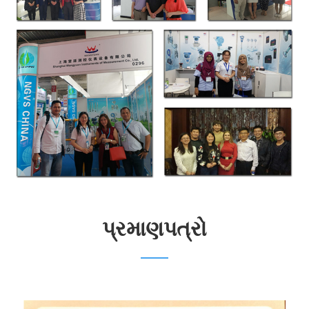
પ્રમાણપત્રો