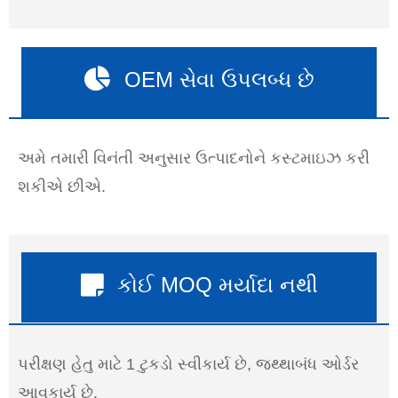
OEM સેવા ઉપલબ્ધ છે
અમે તમારી વિનંતી અનુસાર ઉત્પાદનોને કસ્ટમાઇઝ કરી
શકીએ છીએ.
કોઈ MOQ મર્યાદા નથી
પરીક્ષણ હેતુ માટે 1 ટુકડો સ્વીકાર્ય છે, જથ્થાબંધ ઓર્ડર
આવકાર્ય છે.