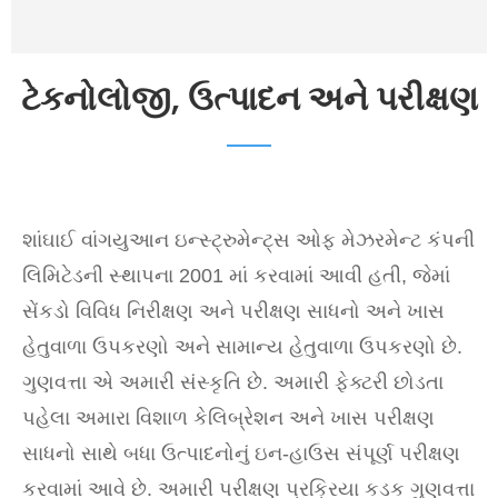
ટેકનોલોજી, ઉત્પાદન અને પરીક્ષણ
શાંઘાઈ વાંગયુઆન ઇન્સ્ટ્રુમેન્ટ્સ ઓફ મેઝરમેન્ટ કંપની
લિમિટેડની સ્થાપના 2001 માં કરવામાં આવી હતી, જેમાં
સેંકડો વિવિધ નિરીક્ષણ અને પરીક્ષણ સાધનો અને ખાસ
હેતુવાળા ઉપકરણો અને સામાન્ય હેતુવાળા ઉપકરણો છે.
ગુણવત્તા એ અમારી સંસ્કૃતિ છે. અમારી ફેક્ટરી છોડતા
પહેલા અમારા વિશાળ કેલિબ્રેશન અને ખાસ પરીક્ષણ
સાધનો સાથે બધા ઉત્પાદનોનું ઇન-હાઉસ સંપૂર્ણ પરીક્ષણ
કરવામાં આવે છે. અમારી પરીક્ષણ પ્રક્રિયા કડક ગુણવત્તા