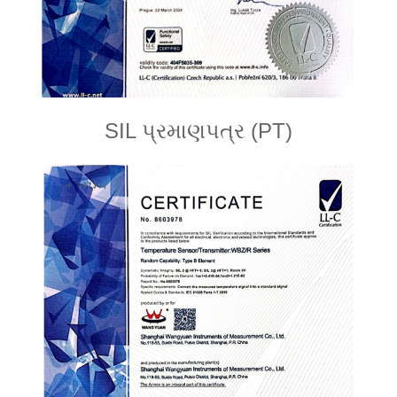
SIL પ્રમાણપત્ર (PT)