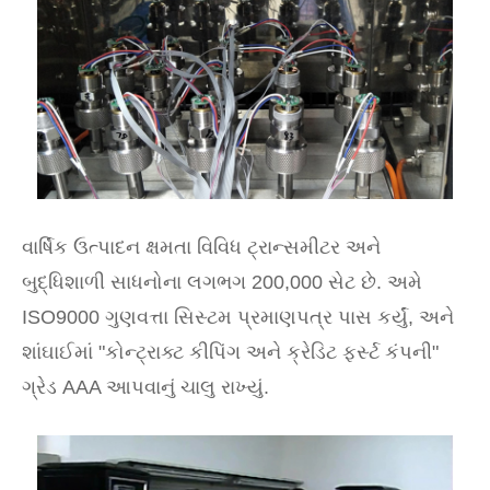
વાર્ષિક ઉત્પાદન ક્ષમતા વિવિધ ટ્રાન્સમીટર અને
બુદ્ધિશાળી સાધનોના લગભગ 200,000 સેટ છે. અમે
ISO9000 ગુણવત્તા સિસ્ટમ પ્રમાણપત્ર પાસ કર્યું, અને
શાંઘાઈમાં "કોન્ટ્રાક્ટ કીપિંગ અને ક્રેડિટ ફર્સ્ટ કંપની"
ગ્રેડ AAA આપવાનું ચાલુ રાખ્યું.