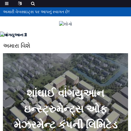
અમારી વેબસાઇટ્સ પર આપનું સ્વાગત છે!
અમારા વિશે
શાંઘાઈ વાંગયુઆન
ઇન્સ્ટ્રુમેન્ટ્સ ઓફ
મેઝરમેન્ટ કંપની લિમિટેડ