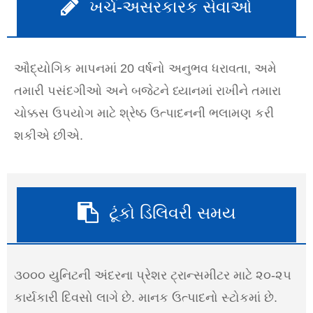
ખર્ચ-અસરકારક સેવાઓ
ઔદ્યોગિક માપનમાં 20 વર્ષનો અનુભવ ધરાવતા, અમે
તમારી પસંદગીઓ અને બજેટને ધ્યાનમાં રાખીને તમારા
ચોક્કસ ઉપયોગ માટે શ્રેષ્ઠ ઉત્પાદનની ભલામણ કરી
શકીએ છીએ.
ટૂંકો ડિલિવરી સમય
૩૦૦૦ યુનિટની અંદરના પ્રેશર ટ્રાન્સમીટર માટે ૨૦-૨૫
કાર્યકારી દિવસો લાગે છે. માનક ઉત્પાદનો સ્ટોકમાં છે.