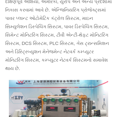
દક્ષિણપૂર્વ એશિયા, અમેરિકા, યુરોપ અને અન્ય પ્રદેશોમાં
નિકાસ કરવામાં આવે છે. એન્જિનિયરિંગ પ્રોજેક્ટ્સમાં
પાવર પ્લાન્ટ ઓટોમેટિક કંટ્રોલ સિસ્ટમ, માઇન
સિમ્યુલેશન ડિસ્પેચિંગ સિસ્ટમ, પાવર ડિસ્પેચિંગ સિસ્ટમ,
સિમેન્ટ મોનિટરિંગ સિસ્ટમ, ટીવી એન્ટી-થેફ્ટ મોનિટરિંગ
સિસ્ટમ, DCS સિસ્ટમ, PLC સિસ્ટમ, ગેસ ટ્રાન્સમિશન
અને ડિસ્ટ્રિબ્યુશન મેનેજમેન્ટ નેટવર્ક કમ્પ્યુટર
મોનિટરિંગ સિસ્ટમ, કમ્પ્યુટર નેટવર્ક સિસ્ટમનો સમાવેશ
થાય છે.