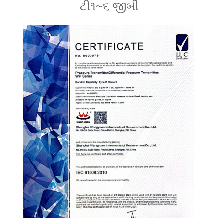
ટી૧~૬ જીબી