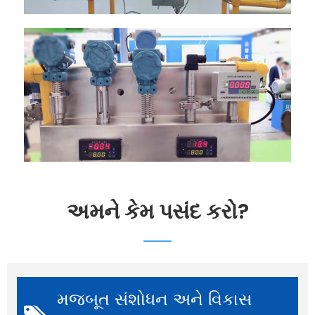
અમને કેમ પસંદ કરો?
મજબૂત સંશોધન અને વિકાસ