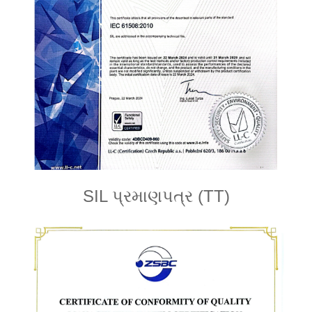
SIL પ્રમાણપત્ર (TT)