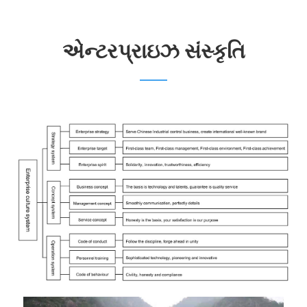
એન્ટરપ્રાઇઝ સંસ્કૃતિ