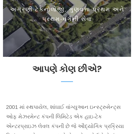
અગ્રણી ટેકનોલોજી, ગુણવત્તા પ્રથમ અને
પ્રથમ-વર્ગની સેવા
આપણે કોણ છીએ?
2001 માં સ્થપાયેલ, શાંઘાઈ વાંગ્યુઆન ઇન્સ્ટ્રુમેન્ટ્સ
ઓફ મેઝરમેન્ટ કંપની લિમિટેડ એક હાઇ-ટેક
એન્ટરપ્રાઇઝ લેવલ કંપની છે જે ઔદ્યોગિક પ્રક્રિયા