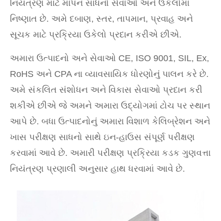
નિયંત્રણ માટે માપન સાધનો સેવાઓ અને ઉકેલોમાં
નિષ્ણાત છે. અમે દબાણ, સ્તર, તાપમાન, પ્રવાહ અને
સૂચક માટે પ્રક્રિયા ઉકેલો પ્રદાન કરીએ છીએ.
અમારા ઉત્પાદનો અને સેવાઓ CE, ISO 9001, SIL, Ex,
RoHS અને CPA ના વ્યાવસાયિક ધોરણોનું પાલન કરે છે.
અમે સંકલિત સંશોધન અને વિકાસ સેવાઓ પ્રદાન કરી
શકીએ છીએ જે અમને અમારા ઉદ્યોગમાં ટોચ પર સ્થાન
આપે છે. બધા ઉત્પાદનોનું અમારા વિશાળ કેલિબ્રેશન અને
ખાસ પરીક્ષણ સાધનો સાથે ઇન-હાઉસ સંપૂર્ણ પરીક્ષણ
કરવામાં આવે છે. અમારી પરીક્ષણ પ્રક્રિયા કડક ગુણવત્તા
નિયંત્રણ પ્રણાલી અનુસાર હાથ ધરવામાં આવે છે.