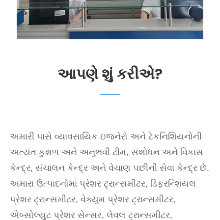
આપણે શું કરીએ?
અમારી પાસે વ્યાવસાયિક ઇજનેરો અને ટેકનિશિયનોની
અત્યંત કુશળ અને અનુભવી ટીમ, સંશોધન અને વિકાસ
કેન્દ્ર, સંચાલન કેન્દ્ર અને વેચાણ પછીની સેવા કેન્દ્ર છે.
અમારા ઉત્પાદનોમાં પ્રેશર ટ્રાન્સમીટર, ડિફરન્શિયલ
પ્રેશર ટ્રાન્સમીટર, વેક્યુમ પ્રેશર ટ્રાન્સમીટર,
એબ્સોલ્યુટ પ્રેશર સેન્સર, લેવલ ટ્રાન્સમીટર,