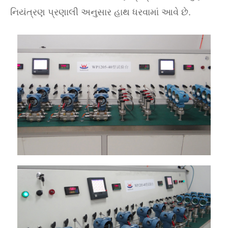
નિયંત્રણ પ્રણાલી અનુસાર હાથ ધરવામાં આવે છે.