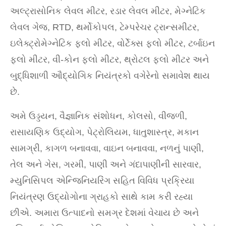
અલ્ટ્રાસોનિક લેવલ મીટર, રડાર લેવલ મીટર, મેગ્નેટિક
લેવલ ગેજ, RTD, થર્મોકોપલ, ટેમ્પરેચર ટ્રાન્સમીટર,
ઇલેક્ટ્રોમેગ્નેટિક ફ્લો મીટર, વોર્ટેક્સ ફ્લો મીટર, ટર્બાઇન
ફ્લો મીટર, વી-કોન ફ્લો મીટર, થ્રોટલ ફ્લો મીટર અને
બુદ્ધિશાળી ઔદ્યોગિક નિયંત્રકો વગેરેનો સમાવેશ થાય
છે.
અમે ઉડ્ડયન, વૈજ્ઞાનિક સંશોધન, કોલસો, વીજળી,
રાસાયણિક ઉદ્યોગ, પેટ્રોલિયમ, ધાતુશાસ્ત્ર, મકાન
સામગ્રી, કાગળ બનાવવા, વાઇન બનાવવા, નળનું પાણી,
તેલ અને ગેસ, ગરમી, પાણી અને ગંદાપાણીની સારવાર,
મ્યુનિસિપલ એન્જિનિયરિંગ સહિત વિવિધ પ્રક્રિયા
નિયંત્રણ ઉદ્યોગોના ગ્રાહકો સાથે કામ કરી રહ્યા
છીએ. અમારા ઉત્પાદનો સમગ્ર દેશમાં વેચાય છે અને