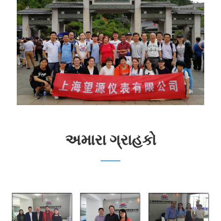
અમારા ગ્રાહકો