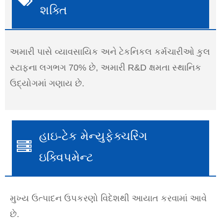
શક્તિ
અમારી પાસે વ્યાવસાયિક અને ટેકનિકલ કર્મચારીઓ કુલ
સ્ટાફના લગભગ 70% છે, અમારી R&D ક્ષમતા સ્થાનિક
ઉદ્યોગમાં ગણાય છે.
હાઇ-ટેક મેન્યુફેક્ચરિંગ
ઇક્વિપમેન્ટ
મુખ્ય ઉત્પાદન ઉપકરણો વિદેશથી આયાત કરવામાં આવે
છે.