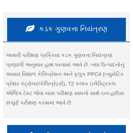
કડક ગુણવત્તા નિયંત્રણ
અમારી પરીક્ષણ પ્રક્રિયા કડક ગુણવત્તા નિયંત્રણ
પ્રણાલી અનુસાર હાથ ધરવામાં આવે છે. બધા ઉત્પાદનોનું
અમારા વિશાળ કેલિબ્રેશન અને ફ્લુક PPC4 (ન્યુમેટિક
પ્રેશર કંટ્રોલર/કેલિબ્રેટર્સ), 72 કલાક ઇલેક્ટ્રિકલ
એજિંગ ટેસ્ટ જેવા ખાસ પરીક્ષણ સાધનો સાથે ઇન-હાઉસ
સંપૂર્ણ પરીક્ષણ કરવામાં આવે છે.