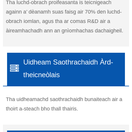
Tha luchd-obrach proifeasanta is teicnigeach
againn a’ dèanamh suas faisg air 70% den luchd-
obrach iomlan, agus tha ar comas R&D air a
àireamhachadh ann an gnìomhachas dachaigheil.
Uidheam Saothrachaidh Àrd-
theicneòlais
Tha uidheamachd saothrachaidh bunaiteach air a
thoirt a-steach bho thall thairis.