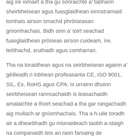
aig ìre iomairt a tha gu sònraichte a’ tabhann
sheirbheisean agus fuasglaidhean ionnstramaid
tomhais airson smachd phròiseasan
gnìomhachais. Bidh sinn a’ toirt seachad
fuasglaidhean pròiseas airson cuideam, ìre,
teòthachd, sruthadh agus comharran.
Tha na toraidhean agus na seirbheisean againn a’
gèilleadh ri inbhean proifeasanta CE, ISO 9001,
SIL, Ex, RoHS agus CPA. Is urrainn dhuinn
seirbheisean rannsachaidh is leasachaidh
amalaichte a thoirt seachad a tha gar rangachadh
aig mullach ar gnìomhachais. Tha a h-uile toradh
air a dhearbhadh gu mionaideach taobh a-staigh
na companaidh leis an raon farsaing de