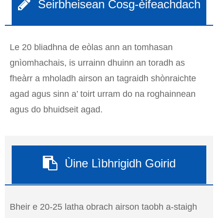
Seirbheisean Cosg-èifeachdach
Le 20 bliadhna de eòlas ann an tomhasan
gnìomhachais, is urrainn dhuinn an toradh as
fheàrr a mholadh airson an tagraidh shònraichte
agad agus sinn a’ toirt urram do na roghainnean
agus do bhuidseit agad.
Ùine Lìbhrigidh Goirid
Bheir e 20-25 latha obrach airson taobh a-staigh