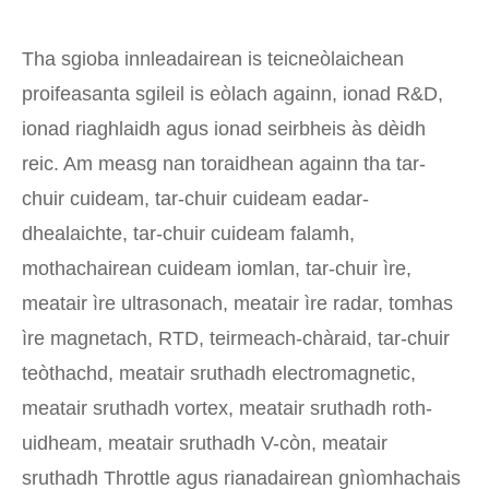
Tha sgioba innleadairean is teicneòlaichean
proifeasanta sgileil is eòlach againn, ionad R&D,
ionad riaghlaidh agus ionad seirbheis às dèidh
reic. Am measg nan toraidhean againn tha tar-
chuir cuideam, tar-chuir cuideam eadar-
dhealaichte, tar-chuir cuideam falamh,
mothachairean cuideam iomlan, tar-chuir ìre,
meatair ìre ultrasonach, meatair ìre radar, tomhas
ìre magnetach, RTD, teirmeach-chàraid, tar-chuir
teòthachd, meatair sruthadh electromagnetic,
meatair sruthadh vortex, meatair sruthadh roth-
uidheam, meatair sruthadh V-còn, meatair
sruthadh Throttle agus rianadairean gnìomhachais