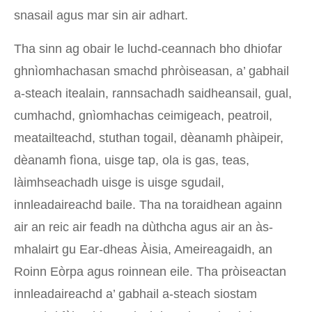
snasail agus mar sin air adhart.
Tha sinn ag obair le luchd-ceannach bho dhiofar
ghnìomhachasan smachd phròiseasan, a’ gabhail
a-steach itealain, rannsachadh saidheansail, gual,
cumhachd, gnìomhachas ceimigeach, peatroil,
meatailteachd, stuthan togail, dèanamh phàipeir,
dèanamh fìona, uisge tap, ola is gas, teas,
làimhseachadh uisge is uisge sgudail,
innleadaireachd baile. Tha na toraidhean againn
air an reic air feadh na dùthcha agus air an às-
mhalairt gu Ear-dheas Àisia, Ameireagaidh, an
Roinn Eòrpa agus roinnean eile. Tha pròiseactan
innleadaireachd a’ gabhail a-steach siostam