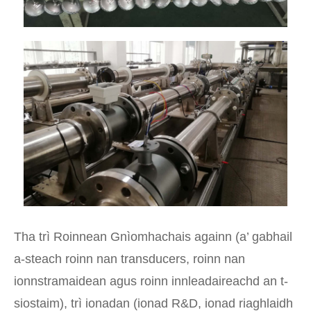
Tha trì Roinnean Gnìomhachais againn (a’ gabhail
a-steach roinn nan transducers, roinn nan
ionnstramaidean agus roinn innleadaireachd an t-
siostaim), trì ionadan (ionad R&D, ionad riaghlaidh