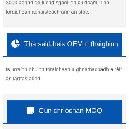
3000 aonad de luchd-sgaoilidh cuideam. Tha
toraidhean àbhaisteach ann an stoc.
Tha seirbheis OEM ri fhaighinn
Is urrainn dhuinn toraidhean a ghnàthachadh a rèir
an iarrtas agad.
Gun chrìochan MOQ