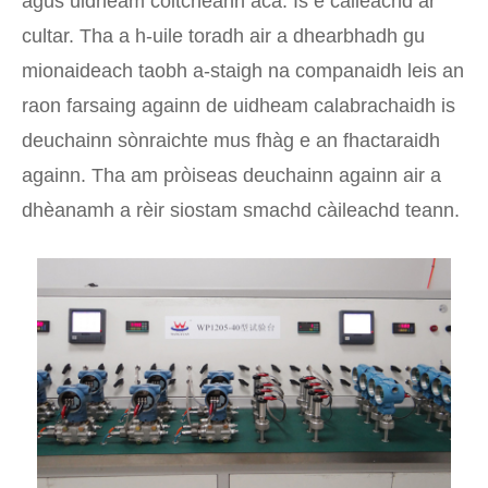
agus uidheam coitcheann aca. Is e càileachd ar
cultar. Tha a h-uile toradh air a dhearbhadh gu
mionaideach taobh a-staigh na companaidh leis an
raon farsaing againn de uidheam calabrachaidh is
deuchainn sònraichte mus fhàg e an fhactaraidh
againn. Tha am pròiseas deuchainn againn air a
dhèanamh a rèir siostam smachd càileachd teann.