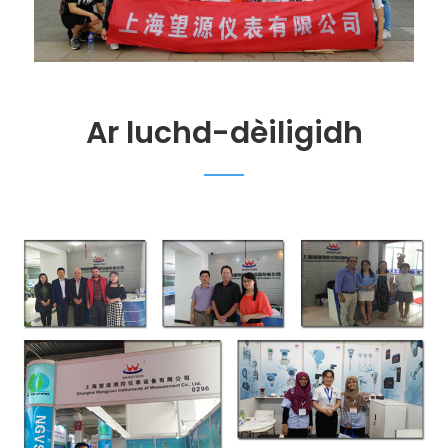
Ar luchd-dèiligidh