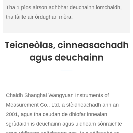
Tha 1 pìos airson adhbhar deuchainn iomchaidh,
tha fàilte air òrdughan mòra.
Teicneòlas, cinneasachadh
agus deuchainn
Chaidh Shanghai Wangyuan Instruments of
Measurement Co., Ltd. a stèidheachadh ann an
2001, agus tha ceudan de dhiofar innealan
sgrùdaidh is deuchainn agus uidheam sònraichte