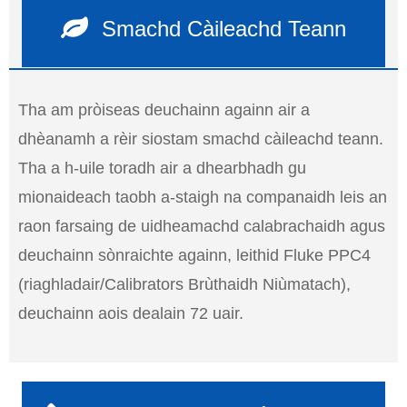
Smachd Càileachd Teann
Tha am pròiseas deuchainn againn air a
dhèanamh a rèir siostam smachd càileachd teann.
Tha a h-uile toradh air a dhearbhadh gu
mionaideach taobh a-staigh na companaidh leis an
raon farsaing de uidheamachd calabrachaidh agus
deuchainn sònraichte againn, leithid Fluke PPC4
(riaghladair/Calibrators Brùthaidh Niùmatach),
deuchainn aois dealain 72 uair.