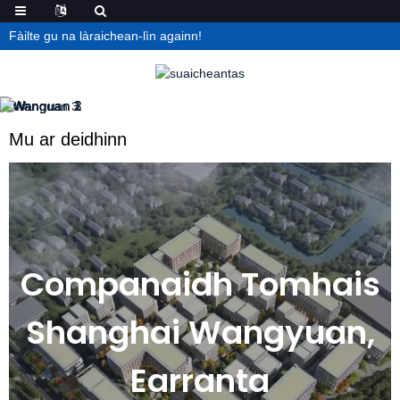
Fàilte gu na làraichean-lìn againn!
Mu ar deidhinn
Companaidh Tomhais
Shanghai Wangyuan,
Earranta