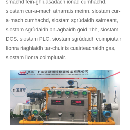
smachd fèin-ghluasadach ionad cumhachd,
siostam cur-a-mach atharrais mèinn, siostam cur-
a-mach cumhachd, siostam sgrùdaidh saimeant,
siostam sgrùdaidh an-aghaidh goid Tbh, siostam
DCS, siostam PLC, siostam sgrùdaidh coimpiutair
lìonra riaghlaidh tar-chuir is cuairteachaidh gas,
siostam lìonra coimpiutair.