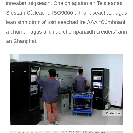
innealan tuigseach. Chaidh againn air Teisteanas
Siostam Càileachd ISO9000 a thoirt seachad, agus
lean sinn oirnn a’ toirt seachad Ìre AAA “Cùmhnant
a chumail agus a’ chiad chompanaidh creideis” ann
an Shanghai.