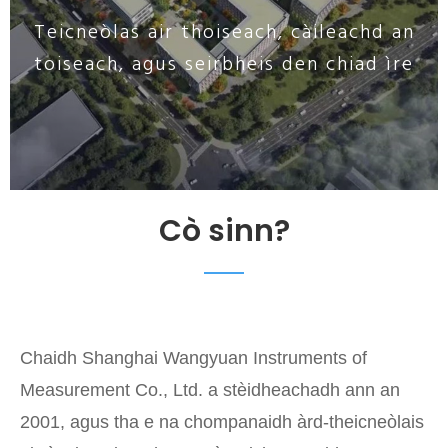
Teicneòlas air thoiseach, càileachd an
toiseach, agus seirbheis den chiad ìre
Cò sinn?
Chaidh Shanghai Wangyuan Instruments of
Measurement Co., Ltd. a stèidheachadh ann an
2001, agus tha e na chompanaidh àrd-theicneòlais