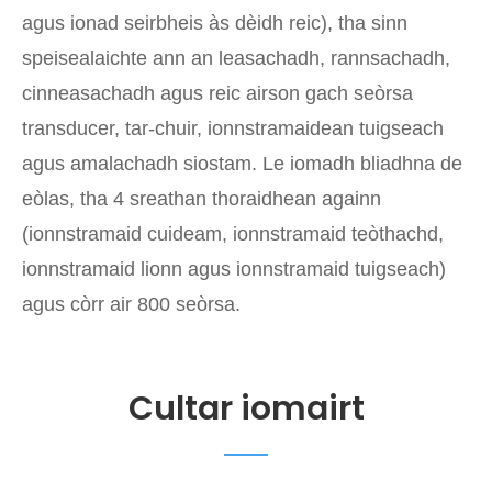
agus ionad seirbheis às dèidh reic), tha sinn
speisealaichte ann an leasachadh, rannsachadh,
cinneasachadh agus reic airson gach seòrsa
transducer, tar-chuir, ionnstramaidean tuigseach
agus amalachadh siostam. Le iomadh bliadhna de
eòlas, tha 4 sreathan thoraidhean againn
(ionnstramaid cuideam, ionnstramaid teòthachd,
ionnstramaid lionn agus ionnstramaid tuigseach)
agus còrr air 800 seòrsa.
Cultar iomairt