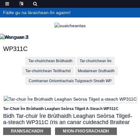
Fàilte gu na làraichean-lìn againn!
WP311C
Tar-chuirichean Brùthaidh
Tar-chuirichean Ìre
Tar-chuirichean Teòthachd
Meatairean Sruthaidh
Comharran Gnìomhachais Tuigseach Sreath WP
Tar-Chuir Ìre Brùthaidh Leaghan Seòrsa Tilgeil A-Steach WP311C
Bidh Tar-chuir Ìre Brùthaidh Leaghan Seòrsa Tilgeil-
a-steach WP311C (ris an canar cuideachd Braitear
Ìre, Tar-chuir Ìre) a’ cleachdadh co-phàirtean
RANNSACHADH
MION-FHIOSRACHADH
mothachail air an diaphragm a tha an aghaidh