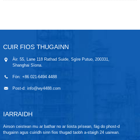
cuideachd a’ tomhas smùid shàthaichte agus smùid
ro-theth, èadhar teann agus naitridean, gas leaghte
agus gas connaidh, uisge dì-mhèinnearach agus
uisge biadhaidh goileadair, fuasglaidhean agus ola
gluasaid teas. Tha buannachd aig meatairean
sruthadh Vortex sreath WPLU co-mheas àrd
comharra-gu-fuaim, cugallachd àrd, agus
seasmhachd fad-ùine.
CUIR FIOS THUGAINN
Àir. 55, Lane 118 Rathad Suide, Sgìre Putuo, 200331,
Shanghai Sìona.
Fòn:
+86 021-6494 4488
Post-d:
info@wy4488.com
IARRAIDH
Airson ceistean mu ar bathar no ar liosta prìsean, fàg do phost-d
thugainn agus cuiridh sinn fios thugad taobh a-staigh 24 uairean.