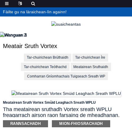
Fàilte gu na làraichean-lìn againn!
Meatair Sruth Vortex
Tar-chuirichean Brùthaidh
Tar-chuirichean Ìre
Tar-chuirichean Teòthachd
Meatairean Sruthaidh
Comharran Gnìomhachais Tuigseach Sreath WP
Meatairean Sruth Vortex Smùid Leaghach Sreath WPLU
Tha meatairean sruthadh Vortex sreath WPLU
freagarrach airson raon farsaing de mheadhanan.
Bidh e a’ tomhas lionntan giùlain is neo-ghiùlain a
RANNSACHADH
MION-FHIOSRACHADH
bharrachd air a h-uile gas gnìomhachais. Bidh e