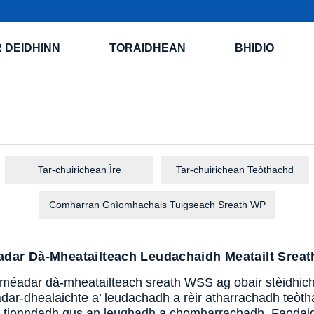
 DEIDHINN
TORAIDHEAN
BHIDIO
Tar-chuirichean Ìre
Tar-chuirichean Teòthachd
Comharran Gnìomhachais Tuigseach Sreath WP
adar Dà-Mheatailteach Leudachaidh Meatailt Srea
iméadar dà-mheatailteach sreath WSS ag obair stèidhichte 
adar-dhealaichte a’ leudachadh a rèir atharrachadh teòth
 tionndadh gus an leughadh a chomharrachadh. Faodaid