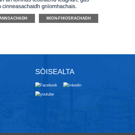
 cinneasachaidh gnìomhachais.
ANNSACHADH
MION-FHIOSRACHADH
SÒISEALTA