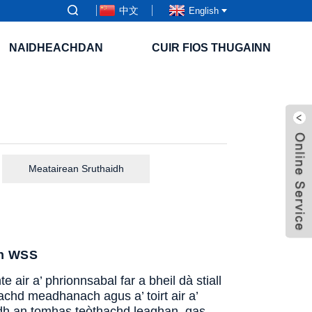
中文
English
NAIDHEACHDAN
CUIR FIOS THUGAINN
Meatairean Sruthaidh
th WSS
air a’ phrionnsabal far a bheil dà stiall
achd meadhanach agus a’ toirt air a’
h an tomhas teòthachd leaghan, gas