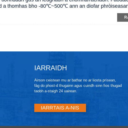
d a thomhas bho -80℃~500℃ ann an diofar phròiseasan
R
IARRAIDH
Airson ceistean mu ar bathar no ar liosta prìsean,
fàg do phost-d thugainn agus cuiridh sinn fios thugad
taobh a-staigh 24 uairean.
IARRTAIS A-NIS