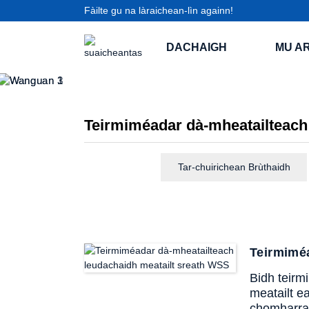
Fàilte gu na làraichean-lìn againn!
DACHAIGH
MU AR
Teirmiméadar dà-mheatailteach
Tar-chuirichean Brùthaidh
Teirmimé
Bidh teirm
meatailt e
chomharra