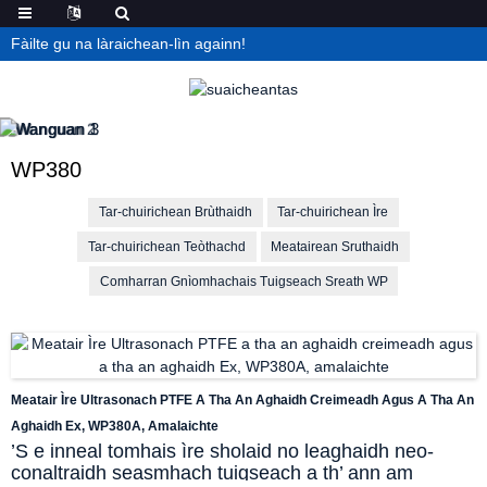
Fàilte gu na làraichean-lìn againn!
WP380
Tar-chuirichean Brùthaidh
Tar-chuirichean Ìre
Tar-chuirichean Teòthachd
Meatairean Sruthaidh
Comharran Gnìomhachais Tuigseach Sreath WP
Meatair Ìre Ultrasonach PTFE A Tha An Aghaidh Creimeadh Agus A Tha An
Aghaidh Ex, WP380A, Amalaichte
’S e inneal tomhais ìre sholaid no leaghaidh neo-
conaltraidh seasmhach tuigseach a th’ ann am