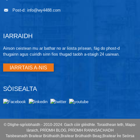
Post-d:
info@wy4488.com
IARRAIDH
Airson ceistean mu ar bathar no ar liosta prìsean, fàg do phost-d
thugainn agus cuiridh sinn fios thugad taobh a-staigh 24 uairean.
IARRTAIS A-NIS
SÒISEALTA
© Dlighe-sgrìobhaidh - 2010-2024: Gach còir glèidhte.
Toraidhean teth
,
Mapa-
làraich
,
PRÌOMH BLOG
,
PRÌOMH RANNSACHADH
Taisbeanadh Braitear Brùthaidh
,
Braitear Brùthaidh Beag
,
Braitear Ìre Seòrsa