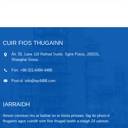
tomhaiste a thionndadh gu ìre. Is e an seòrsa roinnte
a th’ ann an WP311B, a tha sa mhòr-chuid
air a
dhèanamh suas de bhogsa-cheangail neo-fhliuch,
càball tilgeil a-steach agus probe mothachaidh. Tha
am probe a’ cleachdadh sliseag mothachaidh de
chàileachd sàr-mhath agus tha e air a seuladh gu
foirfe a’ coileanadh dìon inntrigidh IP68. Faodar am
pàirt bogaidh a dhèanamh de stuth an-aghaidh
CUIR FIOS THUGAINN
creimeadh, no a neartachadh gus seasamh an
aghaidh bualadh dealanaich.
Àir. 55, Lane 118 Rathad Suide, Sgìre Putuo, 200331,
Shanghai Sìona.
Fòn:
+86 021-6494 4488
Post-d:
info@wy4488.com
IARRAIDH
Airson ceistean mu ar bathar no ar liosta prìsean, fàg do phost-d
thugainn agus cuiridh sinn fios thugad taobh a-staigh 24 uairean.