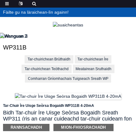
Fàilte gu na làraichean-lìn againn!
WP311B
Tar-chuirichean Brùthaidh
Tar-chuirichean Ìre
Tar-chuirichean Teòthachd
Meatairean Sruthaidh
Comharran Gnìomhachais Tuigseach Sreath WP
Tar-Chuir Ìre Uisge Seòrsa Bogaidh WP311B 4-20mA
Bidh Tar-chuir Ìre Uisge Seòrsa Bogaidh Sreath
WP311 (ris an canar cuideachd tar-chuir cuideam fon
uisge/Tilgeil a-steach) a’ cleachdadh prionnsapal
RANNSACHADH
MION-FHIOSRACHADH
cuideam hydrostatach gus cuideam leaghaidh