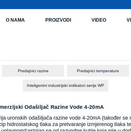
O NAMA
PROIZVODI
VIDEO
V
Predajnici razine
Predajnici temperature
Inteligentni industrijski indikatori serije WP
merzijski Odašiljač Razine Vode 4-20mA
ja uronskih odašiljača razine vode 4-20mA (također se naz
incip hidrostatskog tlaka za pretvaranje izmjerenog tlaka
je uglavnom
Sastojao se od razvodne kutije koja nije u do