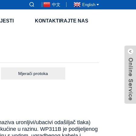
中文
English
IJESTI
KONTAKTIRAJTE NAS
Mjerači protoka
iva uronljivi/ubacivi odašiljač tlaka)
 tekućine u razinu. WP311B je podijeljenog
diru s vodom, ugradbenog kabela i