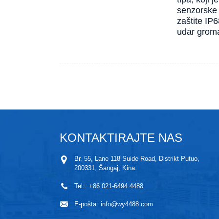
senzorske 
zaštite IP6
udar grom
KONTAKTIRAJTE NAS
Br. 55, Lane 118 Suide Road, Distrikt Putuo,
200331, Šangaj, Kina.
Tel.:
+86 021-6494 4488
E-pošta:
info@wy4488.com