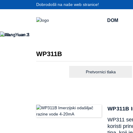
Dobrodošli na naše web stranice!
DOM
WP311B
Pretvornici tlaka
WP311B I
WP311 seri
koristi pr
tipa, koji 