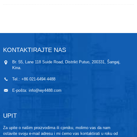
kućišta s visokim i niskim priključcima koji se protežu
s obje strane. Također se može koristiti za mjerenje
nadtlaka putem spajanja jednog priključka. Odašiljač
može davati standardne analogne signale od
4~20mA DC ili druge signale. Metode spajanja
vodova su prilagodljive, uključujući Hirschmann,
vodootporni utikač IP67 i eksplozivno zaštićeni kabel.
KONTAKTIRAJTE NAS
Br. 55, Lane 118 Suide Road, Distrikt Putuo, 200331, Šangaj,
Kina.
Tel.:
+86 021-6494 4488
E-pošta:
info@wy4488.com
UPIT
Za upite o našim proizvodima ili cjeniku, molimo vas da nam
ostavite svoju e-mail adresu i mi ćemo vas kontaktirati u roku od