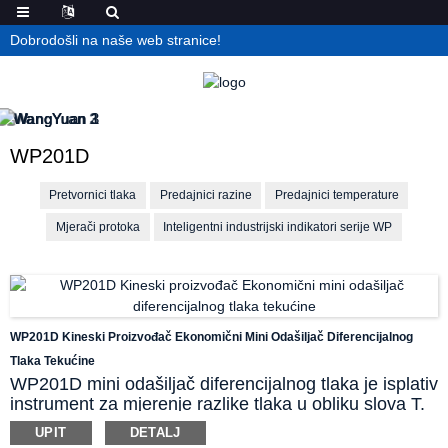
Dobrodošli na naše web stranice!
WP201D
Pretvornici tlaka
Predajnici razine
Predajnici temperature
Mjerači protoka
Inteligentni industrijski indikatori serije WP
WP201D Kineski Proizvođač Ekonomični Mini Odašiljač Diferencijalnog
Tlaka Tekućine
WP201D mini odašiljač diferencijalnog tlaka je isplativ
instrument za mjerenje razlike tlaka u obliku slova T.
Čipovi za mjerenje diferencijalnog tlaka visoke
UPIT
DETALJ
preciznosti i stabilnosti konfigurirani su unutar donjeg