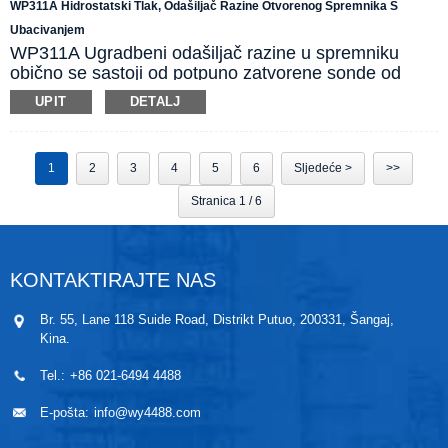
WP311A Hidrostatski Tlak, Odašiljač Razine Otvorenog Spremnika S
visokostandardne primjene upravljanja procesima. L-
Ubacivanjem
oblikovani nosač za montažu na zid/cijev i ostali
WP311A Ugradbeni odašiljač razine u spremniku
pribor mogu dodatno poboljšati performanse
obično se sastoji od potpuno zatvorene sonde od
proizvoda.
nehrđajućeg čelika i električnog kabela za cijev koji
UPIT
DETALJ
postiže IP68 zaštitu. Proizvod može mjeriti i
kontrolirati razinu tekućine unutar spremnika
umetanjem sonde u dno i detektiranjem hidrostatskog
1
2
3
4
5
6
Sljedeće >
>>
tlaka. Dvožilni ventilirani kabel za cijev pruža
praktičan i brz izlaz od 4~20mA i napajanje od
Stranica 1 / 6
24VDC.
KONTAKTIRAJTE NAS
Br. 55, Lane 118 Suide Road, Distrikt Putuo, 200331, Šangaj,
Kina.
Tel.:
+86 021-6494 4488
E-pošta:
info@wy4488.com