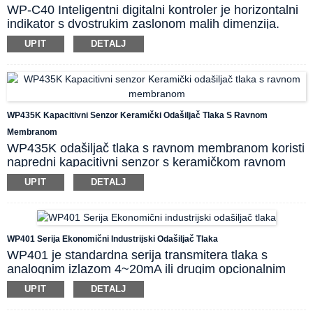
WP-C40 Inteligentni digitalni kontroler je horizontalni
indikator s dvostrukim zaslonom malih dimenzija.
Kontroler može primati različite oblike ulaznih signala,
UPIT
DETALJ
uključujući mA, mV, RTD, termoelement i tako dalje.
Dvostruki zaslon PV i SV pruža indikaciju polja
ulaznih procesnih podataka zajedno s pretvorenim
izlazom od 4~20mA i relejnim sklopkama. To je
praktičan sekundarni instrument s izvrsnom
WP435K Kapacitivni Senzor Keramički Odašiljač Tlaka S Ravnom
kompatibilnošću i isplativošću.
Membranom
WP435K odašiljač tlaka s ravnom membranom koristi
napredni kapacitivni senzor s keramičkom ravnom
membranom. Dio bez šupljina koji je u kontaktu s
UPIT
DETALJ
vodom eliminira mrtve zone za stagnaciju medija i
jednostavan je za čišćenje. Iznimno dobre
performanse i mehanička čvrstoća keramičke
komponente kapacitivnog senzora čine instrument
WP401 Serija Ekonomični Industrijski Odašiljač Tlaka
optimalnim rješenjem za agresivne medije u
WP401 je standardna serija transmitera tlaka s
sektorima osjetljivim na higijenu.
analognim izlazom 4~20mA ili drugim opcionalnim
signalom. Serija se sastoji od naprednog uvoznog
UPIT
DETALJ
senzorskog čipa koji je kombiniran s integriranom
tehnologijom čvrstog stanja i izoliranom dijafragmom.