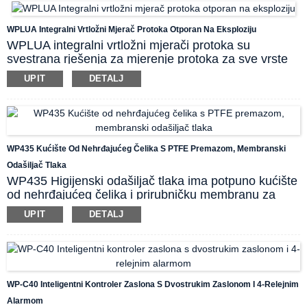
medija i olakšavajući temeljito čišćenje. Iznimna
čvrstoća i performanse keramičkog senzora pružaju
WPLUA Integralni Vrtložni Mjerač Protoka Otporan Na Eksploziju
optimalno, dugotrajno rješenje čak i za najagresivnije
WPLUA integralni vrtložni mjerači protoka su
procesne medije.
svestrana rješenja za mjerenje protoka za sve vrste
procesnih medija korištenjem Karmanove vrtložne
UPIT
DETALJ
ulice. Mjerač protoka prikladan je i za provođenje i
za
nevodljive tekućine kao i svi industrijski plinovi. Bez
pokretnih dijelova u primarnom toku, integralni
vrtložni mjerač protoka poznat je po visokoj
izdržljivosti, niskom održavanju i prikladnosti za širok
WP435 Kućište Od Nehrđajućeg Čelika S PTFE Premazom, Membranski
raspon industrijskih primjena, uključujući kontrolu
Odašiljač Tlaka
procesa i upravljanje energijom.
WP435 Higijenski odašiljač tlaka ima potpuno kućište
od nehrđajućeg čelika i prirubničku membranu za
mjerenje. Mliječna membrana može biti izrađena od
UPIT
DETALJ
SS316L materijala s PTFE premazom za određenu
primjenu. Rebra za hlađenje postavljena su kako bi
zaštitila elektroničke dijelove od povišene
temperature medija. Proizvod je sanitarni i robusni
uređaj za mjerenje tlaka koji se ističe u kontroli
WP-C40 Inteligentni Kontroler Zaslona S Dvostrukim Zaslonom I 4-Relejnim
procesa hrane i pića.
Alarmom