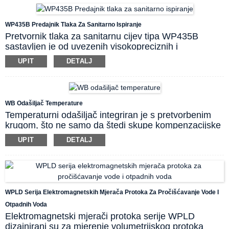
WP401A i C tipovi koriste aluminijsku priključnu
kutiju, dok kompaktni tip WP401B koristi malo kućište
WP435B Predajnik Tlaka Za Sanitarno Ispiranje
od nehrđajućeg čelika.
Pretvornik tlaka za sanitarnu cijev tipa WP435B
sastavljen je od uvezenih visokopreciznih i
visokostabilnih antikorozivnih čipova. Čip i kućište od
UPIT
DETALJ
nehrđajućeg čelika zavareni su laserskim postupkom
zavarivanja. Nema tlačne šupljine. Ovaj pretvornik
tlaka prikladan je za mjerenje i kontrolu tlaka u raznim
lako začepljivim, higijenskim, jednostavnim za
WB Odašiljač Temperature
čišćenje ili aseptičnim okruženjima. Ovaj proizvod
Temperaturni odašiljač integriran je s pretvorbenim
ima visoku radnu frekvenciju i prikladan je za
krugom, što ne samo da štedi skupe kompenzacijske
dinamičko mjerenje.
žice, već i smanjuje gubitak signala te poboljšava
UPIT
DETALJ
sposobnost sprječavanja smetnji tijekom prijenosa
signala na velike udaljenosti.
Funkcija korekcije linearizacije, termoelementski
odašiljač temperature ima kompenzaciju temperature
hladnog kraja.
WPLD Serija Elektromagnetskih Mjerača Protoka Za Pročišćavanje Vode I
Otpadnih Voda
Elektromagnetski mjerači protoka serije WPLD
dizajnirani su za mjerenje volumetrijskog protoka