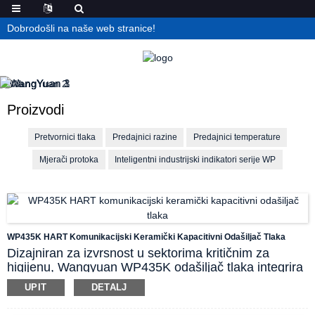
Dobrodošli na naše web stranice!
Proizvodi
Pretvornici tlaka
Predajnici razine
Predajnici temperature
Mjerači protoka
Inteligentni industrijski indikatori serije WP
WP435K HART Komunikacijski Keramički Kapacitivni Odašiljač Tlaka
Dizajniran za izvrsnost u sektorima kritičnim za
higijenu, Wangyuan WP435K odašiljač tlaka integrira
napredni keramički kapacitivni senzor s ravnim
UPIT
DETALJ
dizajnom dijafragme koji eliminira šupljine u mokrom
dijelu, uklanjajući mrtve zone koje uzrokuju stagnaciju