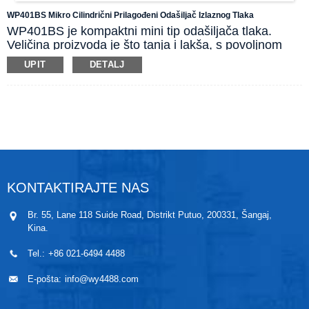
WP401BS Mikro Cilindrični Prilagođeni Odašiljač Izlaznog Tlaka
WP401BS je kompaktni mini tip odašiljača tlaka.
Veličina proizvoda je što tanja i lakša, s povoljnom
cijenom i kućištem od nehrđajućeg čelika. M12
UPIT
DETALJ
konektor za zrakoplovnu žicu koristi se za spajanje
cijevi, a instalacija je brza i jednostavna, pogodna za
primjene na složenim procesnim strukturama i uskim
prostorom za montažu. Izlaz može biti strujni signal
od 4~20mA ili prilagođen drugim vrstama signala.
KONTAKTIRAJTE NAS
Br. 55, Lane 118 Suide Road, Distrikt Putuo, 200331, Šangaj,
Kina.
Tel.:
+86 021-6494 4488
E-pošta:
info@wy4488.com