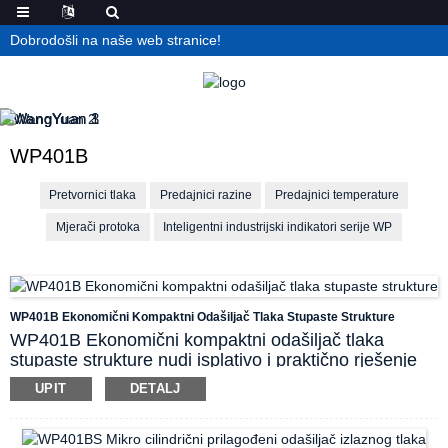
Dobrodošli na naše web stranice!
WP401B
Pretvornici tlaka
Predajnici razine
Predajnici temperature
Mjerači protoka
Inteligentni industrijski indikatori serije WP
WP401B Ekonomični Kompaktni Odašiljač Tlaka Stupaste Strukture
WP401B Ekonomični kompaktni odašiljač tlaka
stupaste strukture nudi isplativo i praktično rješenje
za regulaciju tlaka. Njegov lagani cilindrični dizajn
UPIT
DETALJ
jednostavan je za korištenje i fleksibilan za ugradnju
u složene prostore u svim vrstama primjena
automatizacije procesa.