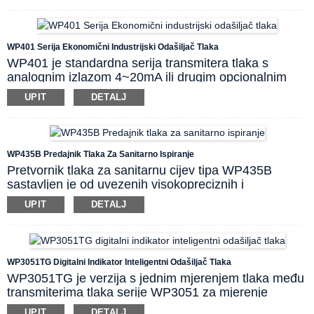
jednostavan je za čišćenje. Iznimno dobre
performanse i mehanička čvrstoća keramičke
komponente kapacitivnog senzora čine instrument
WP401 Serija Ekonomični Industrijski Odašiljač Tlaka
optimalnim rješenjem za agresivne medije u
WP401 je standardna serija transmitera tlaka s
sektorima osjetljivim na higijenu.
analognim izlazom 4~20mA ili drugim opcionalnim
signalom. Serija se sastoji od naprednog uvoznog
UPIT
DETALJ
senzorskog čipa koji je kombiniran s integriranom
tehnologijom čvrstog stanja i izoliranom dijafragmom.
WP401A i C tipovi koriste aluminijsku priključnu
kutiju, dok kompaktni tip WP401B koristi malo kućište
WP435B Predajnik Tlaka Za Sanitarno Ispiranje
od nehrđajućeg čelika.
Pretvornik tlaka za sanitarnu cijev tipa WP435B
sastavljen je od uvezenih visokopreciznih i
visokostabilnih antikorozivnih čipova. Čip i kućište od
UPIT
DETALJ
nehrđajućeg čelika zavareni su laserskim postupkom
zavarivanja. Nema tlačne šupljine. Ovaj pretvornik
tlaka prikladan je za mjerenje i kontrolu tlaka u raznim
lako začepljivim, higijenskim, jednostavnim za
WP3051TG Digitalni Indikator Inteligentni Odašiljač Tlaka
čišćenje ili aseptičnim okruženjima. Ovaj proizvod
WP3051TG je verzija s jednim mjerenjem tlaka među
ima visoku radnu frekvenciju i prikladan je za
transmiterima tlaka serije WP3051 za mjerenje
dinamičko mjerenje.
manometarskog ili apsolutnog tlaka.
Predajnik ima
UPIT
DETALJ