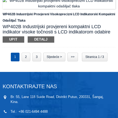
automatizacije procesa.
WP402B Industrijski Provjereni Visokoprecizni LCD Indikatorski Kompaktni
Odašiljač Tlaka
WP402B Industrijski provjereni kompaktni LCD
indikator visoke točnosti s LCD indikatorom odabire
naprednu visokopreciznu senzorsku komponentu.
UPIT
DETALJ
Otpor za kompenzaciju temperature izrađen je na
miješanoj keramičkoj podlozi, a senzorski čip
osigurava malu maksimalnu temperaturnu pogrešku
1
2
3
Sljedeće >
>>
Stranica 1 / 3
od 0,25% FS unutar raspona temperature
kompenzacije (-20~85 ℃). Proizvod ima snažnu
zaštitu od ometanja i pogodan je za primjenu pri
prijenosu na velike udaljenosti. WP402B vješto
integrira visokoučinkoviti senzorski element i mini
LCD u kompaktno cilindrično kućište.
KONTAKTIRAJTE NAS
Br. 55, Lane 118 Suide Road, Distrikt Putuo, 200331, Šangaj,
Kina.
Tel.:
+86 021-6494 4488