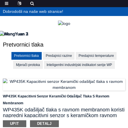
Dobrodošli na naše web stranice!
Pretvornici tlaka
Pretvornici tlaka
Predajnici razine
Predajnici temperature
Mjerači protoka
Inteligentni industrijski indikatori serije WP
WP435K Kapacitivni Senzor Keramički Odašiljač Tlaka S Ravnom
Membranom
WP435K odašiljač tlaka s ravnom membranom koristi
napredni kapacitivni senzor s keramičkom ravnom
membranom. Dio bez šupljina koji je u kontaktu s
UPIT
DETALJ
vodom eliminira mrtve zone za stagnaciju medija i