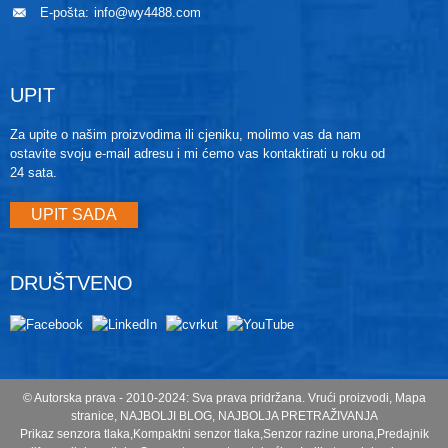
E-pošta:
info@wy4488.com
UPIT
Za upite o našim proizvodima ili cjeniku, molimo vas da nam
ostavite svoju e-mail adresu i mi ćemo vas kontaktirati u roku od
24 sata.
UPIT SADA
DRUŠTVENO
© Autorska prava - 2010-2024: Sva prava pridržana.
Vrući proizvodi
,
Mapa
stranice
,
NAJBOLJI BLOG
,
NAJBOLJA PRETRAŽIVANJA
Prikaz senzora tlaka
,
Kompaktni senzor tlaka
,
Senzor razine urona
,
Predajnik