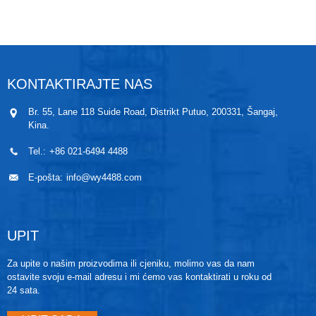
koristiti za reaktore, čvrste silose i vrlo složena
mjerna okruženja.
KONTAKTIRAJTE NAS
Br. 55, Lane 118 Suide Road, Distrikt Putuo, 200331, Šangaj,
Kina.
Tel.:
+86 021-6494 4488
E-pošta:
info@wy4488.com
UPIT
Za upite o našim proizvodima ili cjeniku, molimo vas da nam
ostavite svoju e-mail adresu i mi ćemo vas kontaktirati u roku od
24 sata.