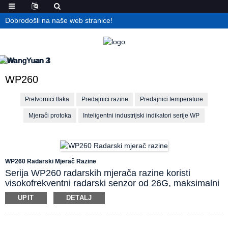
Dobrodošli na naše web stranice!
WP260
Pretvornici tlaka
Predajnici razine
Predajnici temperature
Mjerači protoka
Inteligentni industrijski indikatori serije WP
WP260 Radarski Mjerač Razine
Serija WP260 radarskih mjerača razine koristi
visokofrekventni radarski senzor od 26G, maksimalni
raspon mjerenja može doseći do 60 metara. Antena
UPIT
DETALJ
je optimizirana za prijem i obradu mikrovalova, a novi
najnoviji mikroprocesori imaju veću brzinu i
učinkovitost za analizu signala. Instrument se može