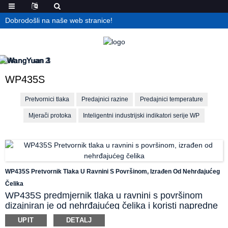
Dobrodošli na naše web stranice!
WP435S
Pretvornici tlaka
Predajnici razine
Predajnici temperature
Mjerači protoka
Inteligentni industrijski indikatori serije WP
WP435S Pretvornik Tlaka U Ravnini S Površinom, Izrađen Od Nehrđajućeg
Čelika
WP435S predmjernik tlaka u ravnini s površinom
dizajniran je od nehrđajućeg čelika i koristi napredne
uvezene komponente senzora s visokom
UPIT
DETALJ
preciznošću, visokom stabilnošću i otpornošću na