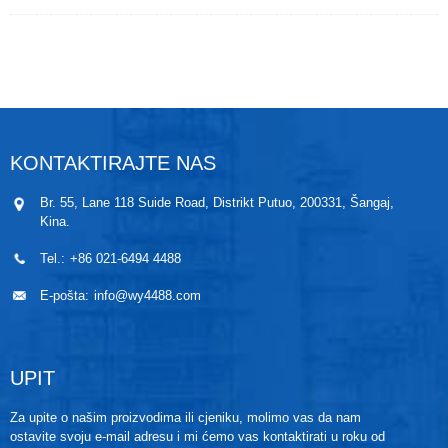
koroziju. Ovaj predmjernik tlaka može stabilno raditi
dugo vremena u radnom okruženju s visokom
temperaturom (maksimalno 350 ℃). Između senzora
i kućišta od nehrđajućeg čelika koristi se tehnologija
laserskog zavarivanja, bez tlačne šupljine. Prikladni
su za mjerenje i kontrolu tlaka u svim vrstama
okruženja koja se lako začepljuju, sanitarnih, sterilnih
i jednostavnih za čišćenje. Zahvaljujući visokoj radnoj
KONTAKTIRAJTE NAS
frekvenciji, prikladni su i za dinamičko mjerenje.
Br. 55, Lane 118 Suide Road, Distrikt Putuo, 200331, Šangaj,
Kina.
Tel.:
+86 021-6494 4488
E-pošta:
info@wy4488.com
UPIT
Za upite o našim proizvodima ili cjeniku, molimo vas da nam
ostavite svoju e-mail adresu i mi ćemo vas kontaktirati u roku od