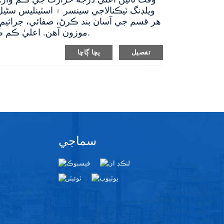
ويلڊنگ ٽيڪنالاجي سينسر ۽ اسٽينلیس سٹیل
هر قسم جي آسان بند ڪرڻ، صفائي، جراثيم 
موزون آهن. اعليٰ ڪم ڪندڙ فريڪوئنسي جي خاصيت سان، اهي متحرڪ ماپ لاءِ پڻ مناسب آهن.
تفصيل
پڇا ڳاڇا
سماجي