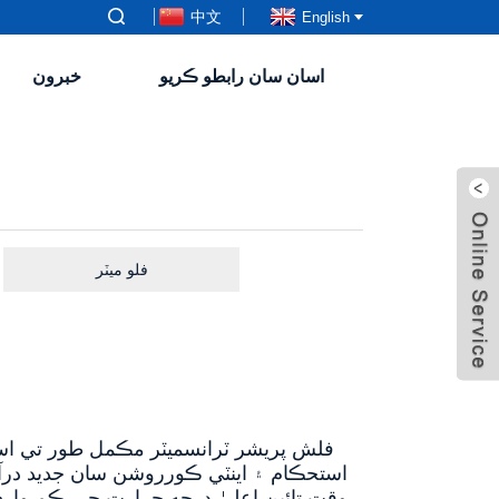
中文
English
اسان سان رابطو ڪريو
خبرون
فلو ميٽر
استحڪام ۽ اينٽي ڪورروشن سان جديد درآم