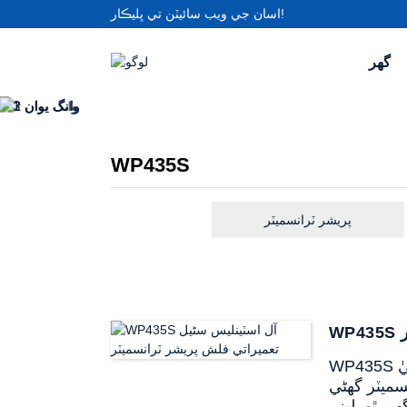
اسان جي ويب سائيٽن تي ڀليڪار!
گھر
WP435S
پريشر ٽرانسميٽر
WP435S فلش پريشر ٽرانسميٽر مڪمل طور تي اسٽينلیس سٹیل جي تعمير سان ٺهيل آهي ۽ اعليٰ درستگي، اعليٰ
سميٽر گهڻي
ي ڪم ڪري سگهي ٿو. ليزر