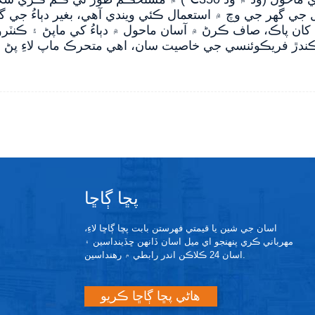
 جي گھر جي وچ ۾ استعمال ڪئي ويندي آهي، بغير دٻاءُ جي گ
کان پاڪ، صاف ڪرڻ ۾ آسان ماحول ۾ دٻاءُ کي ماپڻ ۽ ڪنٽرو
پڇا ڳاڇا
اسان جي شين يا قيمتي فهرستن بابت پڇا ڳاڇا لاءِ،
مهرباني ڪري پنهنجو اي ميل اسان ڏانهن ڇڏينداسين ۽
اسان 24 ڪلاڪن اندر رابطي ۾ رهنداسين.
هاڻي پڇا ڳاڇا ڪريو