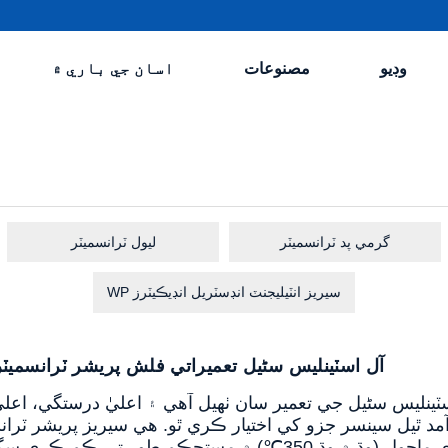
وڊيو
مصنوعات
اسان جي باري ۾
گرمي پد ٽرانسميٽر
ليول ٽرانسميٽر
WP سيريز انٽيليجنٽ انڊسٽريل انڊيڪيٽرز
WP435S آل اسٽينلیس سٹیل تعميراتي فلش پريشر ٽرانسميٽر
د ٿيل سينسر جزو کي اختيار ڪري ٿو. هي سيريز پريشر ٽران
وقت تائين اعليٰ درجه حرارت جي ڪم واري ماحول (وڌ ۾ وڌ 350℃) ۾ مستحڪم طور ت