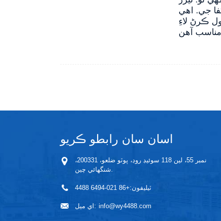
فا جي. اهي
ل ڪرڻ لاءِ
اسان سان رابطو ڪريو
نمبر 55، لين 118 سوئيڊ روڊ، پوٽو ضلعو، 200331،
شنگھائي چين.
ٽيليفون:
+86 021-6494 4488
info@wy4488.com
اي ميل: