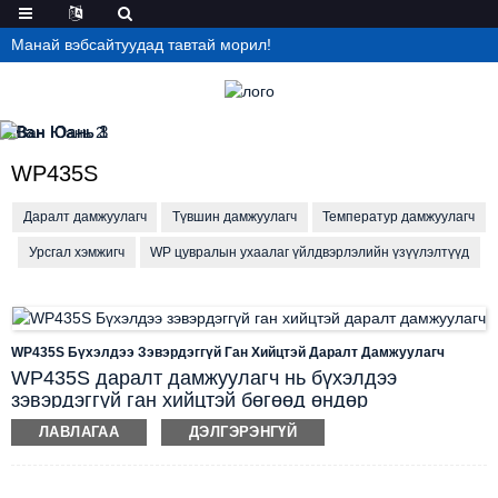
Манай вэбсайтуудад тавтай морил!
WP435S
Даралт дамжуулагч
Түвшин дамжуулагч
Температур дамжуулагч
Урсгал хэмжигч
WP цувралын ухаалаг үйлдвэрлэлийн үзүүлэлтүүд
WP435S Бүхэлдээ Зэвэрдэггүй Ган Хийцтэй Даралт Дамжуулагч
WP435S даралт дамжуулагч нь бүхэлдээ
зэвэрдэггүй ган хийцтэй бөгөөд өндөр
нарийвчлалтай, өндөр тогтвортой байдал,
ЛАВЛАГАА
ДЭЛГЭРЭНГҮЙ
зэврэлтээс хамгаалах чадвартай импортын
дэвшилтэт мэдрэгч бүрэлдэхүүн хэсгүүдийг
ашигладаг. Энэхүү цуврал даралт дамжуулагч нь