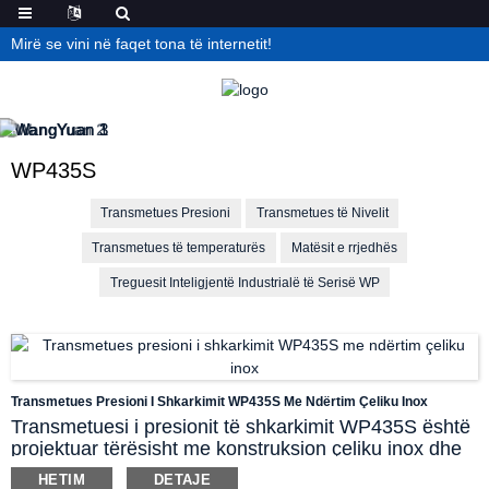
Mirë se vini në faqet tona të internetit!
WP435S
Transmetues Presioni
Transmetues të Nivelit
Transmetues të temperaturës
Matësit e rrjedhës
Treguesit Inteligjentë Industrialë të Serisë WP
Transmetues Presioni I Shkarkimit WP435S Me Ndërtim Çeliku Inox
Transmetuesi i presionit të shkarkimit WP435S është
projektuar tërësisht me konstruksion çeliku inox dhe
përdor komponentë të avancuar të sensorit të
HETIM
DETAJE