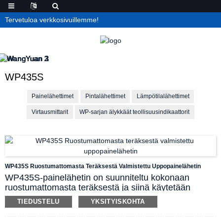
Tervetuloa verkkosivuillemme!
WP435S
Painelähettimet
Pintalähettimet
Lämpötilalähettimet
Virtausmittarit
WP-sarjan älykkäät teollisuusindikaattorit
WP435S Ruostumattomasta Teräksestä Valmistettu Uppopainelähetin
WP435S-painelähetin on suunniteltu kokonaan
ruostumattomasta teräksestä ja siinä käytetään
edistyneitä maahantuotuja anturikomponentteja, joilla
TIEDUSTELU
YKSITYISKOHTA
on korkea tarkkuus, vakaus ja korroosionkestävyys.
Tämä sarjan painelähetin voi toimia vakaasti pitkään