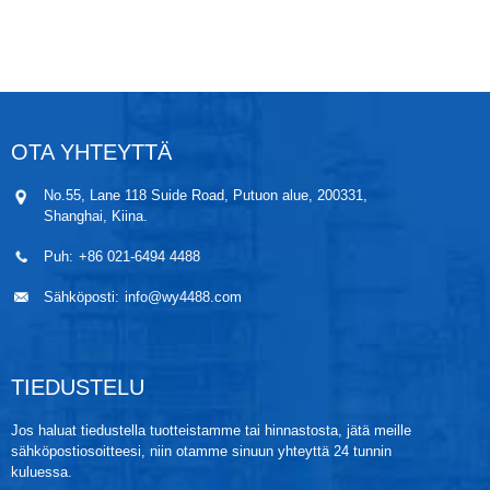
korkeissa lämpötiloissa (enintään 350 ℃). Anturin ja
ruostumattomasta teräksestä valmistetun kotelon
välissä käytetään laserhitsaustekniikkaa ilman
paineonteloa. Ne soveltuvat paineen mittaamiseen ja
säätöön kaikenlaisissa helposti tukkeutuvissa,
hygieenisissä, steriileissä ja helposti puhdistettavissa
ympäristöissä. Korkean työtaajuuden ansiosta ne
OTA YHTEYTTÄ
soveltuvat myös dynaamiseen mittaukseen.
No.55, Lane 118 Suide Road, Putuon alue, 200331,
Shanghai, Kiina.
Puh:
+86 021-6494 4488
Sähköposti:
info@wy4488.com
TIEDUSTELU
Jos haluat tiedustella tuotteistamme tai hinnastosta, jätä meille
sähköpostiosoitteesi, niin otamme sinuun yhteyttä 24 tunnin
kuluessa.