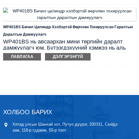
хялбар бөгөөд бүх төрлийн процессын
автоматжуулалтын хэрэглээнд нарийн төвөгтэй
орон зайд суурилуулахад уян хатан байдаг.
WP401BS Бичил Цилиндр Хэлбэртэй Өөрчлөн Тохируулсан Гаралтын
Даралтын Дамжуулагч
WP401BS нь авсаархан мини төрлийн даралт
дамжуулагч юм. Бүтээгдэхүүний хэмжээ нь аль
болох нимгэн, хөнгөн, хямд өртөгтэй, бүрэн
ЛАВЛАГАА
ДЭЛГЭРЭНГҮЙ
зэвэрдэггүй гангаар хийгдсэн. M12 нисэхийн утсан
холбогчийг дамжуулах хоолойн холболтод
ашигладаг бөгөөд угсралт нь хурдан бөгөөд
хялбар, нарийн төвөгтэй процессын бүтэцтэй,
суурилуулахад тохиромжтой нарийхан зайтай
байж болно. Гаралт нь 4~20мА гүйдлийн дохио
эсвэл бусад төрлийн дохионд тохируулан
өөрчилж болно.
ХОЛБОО БАРИХ
Хятад улсын Шанхай хот, Путуо дүүрэг, 200331, Сюйдэ
зам, 118-р гудамж, 55-р тоот.