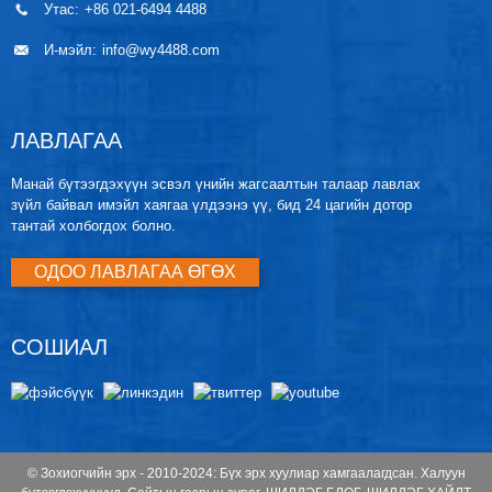
Утас:
+86 021-6494 4488
И-мэйл:
info@wy4488.com
ЛАВЛАГАА
Манай бүтээгдэхүүн эсвэл үнийн жагсаалтын талаар лавлах
зүйл байвал имэйл хаягаа үлдээнэ үү, бид 24 цагийн дотор
тантай холбогдох болно.
ОДОО ЛАВЛАГАА ӨГӨХ
СОШИАЛ
© Зохиогчийн эрх - 2010-2024: Бүх эрх хуулиар хамгаалагдсан.
Халуун