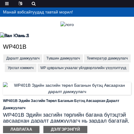
Манай вэбсайтуудад тавтай морил!
WP401B
Даралт дамжуулагч
Түвшин дамжуулагч
Температур дамжуулагч
Урсгал хэмжигч
WP цувралын ухаалаг үйлдвэрлэлийн үзүүлэлтүүд
WP401B Эдийн Засгийн Төрөл Баганын Бүтэц Авсаархан Даралт
Дамжуулагч
WP401B Эдийн засгийн төрлийн багана бүтэцтэй
авсаархан даралт дамжуулагч нь зардал багатай,
тохиромжтой даралтын хяналтын шийдэлтэй.
ЛАВЛАГАА
ДЭЛГЭРЭНГҮЙ
Хөнгөн цилиндр хэлбэртэй хийц нь ашиглахад