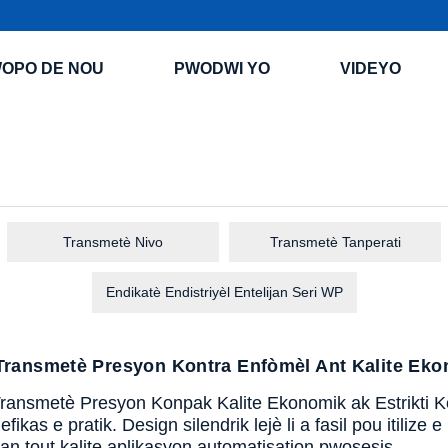
WOPO DE NOU
PWODWI YO
VIDEYO
Transmetè Nivo
Transmetè Tanperati
Endikatè Endistriyèl Entelijan Seri WP
ransmetè Presyon Kontra Enfòmèl Ant Kalite Ekon
nsmetè Presyon Konpak Kalite Ekonomik ak Estrikti Ko
efikas e pratik. Design silendrik lejè li a fasil pou itilize
an tout kalite aplikasyon automatisation pwosesis.