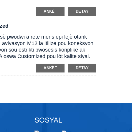
ANKÈT
DETAY
ized
è pwodwi a rete mens epi lejè otank
l aviyasyon M12 la itilize pou koneksyon
on sou estrikti pwosesis konplike ak
A oswa Customized pou lòt kalite siyal.
ANKÈT
DETAY
SOSYAL