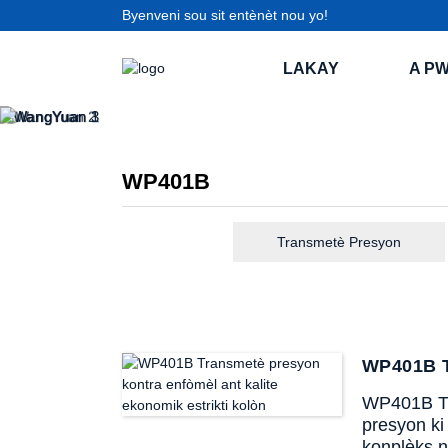
Byenveni sou sit entènèt nou yo!
LAKAY
A P
WP401B
Transmetè Presyon
WP401B T
WP401B Tra
presyon ki 
konplèks n