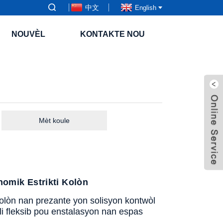
中文
English
NOUVÈL
KONTAKTE NOU
Mèt koule
omik Estrikti Kolòn
lòn nan prezante yon solisyon kontwòl
 e li fleksib pou enstalasyon nan espas