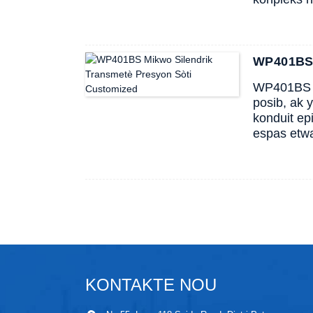
WP401BS 
WP401BS se
posib, ak 
konduit ep
espas etwa
KONTAKTE NOU