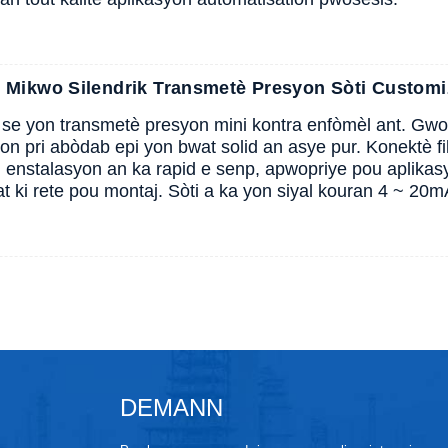
Mikwo Silendrik Transmetè Presyon Sòti Custom
 yon transmetè presyon mini kontra enfòmèl ant. Gwos
yon pri abòdab epi yon bwat solid an asye pur. Konektè fi
i enstalasyon an ka rapid e senp, apwopriye pou aplikasy
t ki rete pou montaj. Sòti a ka yon siyal kouran 4 ~ 20m
DEMANN