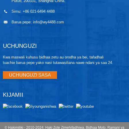
Putuo, 200331, Shanghai China.
Simu:
+86 021-6494 4488
Barua pepe:
info@wy4488.com
UCHUNGUZI
Kwa maswali kuhusu bidhaa zetu au orodha ya bei, tafadhali
tuachie barua pepe yako nasi tutawasiliana nawe ndani ya saa 24.
UCHUNGUZI SASA
KIJAMII
© Hakimiliki - 2010-2024: Haki Zote Zimehifadhiwa.
Bidhaa Moto
,
Ramani ya