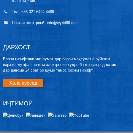
Шанхай, Чин.
Тел:
+86 021-6494 4488
Почтаи электронӣ:
info@wy4488.com
ДАРХОСТ
Барои гирифтани маълумот дар бораи маҳсулот ё рӯйхати
нархҳо, лутфан почтаи электронии худро ба мо гузоред ва мо
дар давоми 24 соат бо шумо тамос хоҳем гирифт.
Ҳоло пурсед
ИҶТИМОӢ