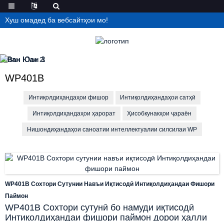
Хуш омадед ба вебсайтҳои мо!
WP401B
Интиқолдиҳандаҳои фишор
Интиқолдиҳандаҳои сатҳӣ
Интиқолдиҳандаҳои ҳарорат
Ҳисобкунакҳои ҷараён
Нишондиҳандаҳои саноатии интеллектуалии силсилаи WP
WP401B Сохтори Сутунии Навъи Иқтисодӣ Интиқолдиҳандаи Фишори
Паймон
WP401B Сохтори сутунӣ бо намуди иқтисодӣ
Интиқолдиҳандаи фишори паймон дорои ҳалли