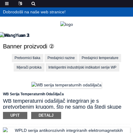
Dobrodošli na naše web stranice!
Banner proizvodi ②
Pretvornici tlaka
Predajnici razine
Predajnici temperature
Mjerači protoka
Inteligentni industrijski indikatori serije WP
WB Serija Temperaturnih Odašiljača
WB temperaturni odašiljač integriran je s
pretvorbenim krugom, što ne samo da štedi skupe
kompenzacijske žice, već i smanjuje gubitak signala i
UPIT
DETALJ
poboljšava sposobnost sprječavanja smetnji tijekom
prijenosa signala na velike udaljenosti.
Funkcija korekcije linearizacije, termoelementski