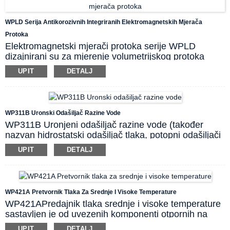
odašiljač temperature ima kompenzaciju temperature
hladnog kraja.
WPLD Serija Antikorozivnih Integriranih Elektromagnetskih Mjerača
Protoka
Elektromagnetski mjerači protoka serije WPLD
dizajnirani su za mjerenje volumetrijskog protoka
gotovo svih električno vodljivih tekućina, kao i
UPIT
DETALJ
muljeva, pasta i suspenzija u kanalima. Preduvjet je
da medij mora imati određenu minimalnu vodljivost.
Naši različiti magnetski odašiljači protoka nude
precizan rad, jednostavan rad
instalacija i visoka
WP311B Uronski Odašiljač Razine Vode
pouzdanost, pružajući
robusna i isplativa rješenja za
WP311B Uronjeni odašiljač razine vode (također
sveobuhvatnu kontrolu protoka.
nazvan hidrostatski odašiljač tlaka, potopni odašiljači
tlaka) koristi napredne uvezene komponente osjetljive
UPIT
DETALJ
na koroziju s dijafragmom, a čip senzora smješten je
unutar kućišta od nehrđajućeg čelika (ili PTFE).
Funkcija gornjeg čeličnog poklopca je zaštita
odašiljača, a poklopac omogućuje glatki kontakt
WP421A Pretvornik Tlaka Za Srednje I Visoke Temperature
izmjerenih tekućina s dijafragmom.
WP421
A
Predajnik tlaka srednje i visoke temperature
Korišten je poseban ventilirani cijevni kabel koji
sastavljen je od uvezenih komponenti otpornih na
omogućuje dobru vezu komore protutlačne
visoke temperature, a senzorska sonda može
membrane s atmosferom, a na razinu tekućine u
UPIT
DETALJ