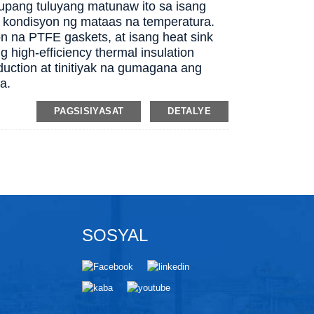
l upang tuluyang matunaw ito sa isang
ga kondisyon ng mataas na temperatura.
ion na PTFE gaskets, at isang heat sink
high-efficiency thermal insulation
duction at tinitiyak na gumagana ang
a.
PAGSISIYASAT
DETALYE
SOSYAL