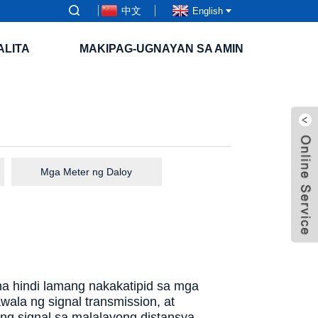
中文
English
ALITA
MAKIPAG-UGNAYAN SA AMIN
Mga Meter ng Daloy
 na hindi lamang nakakatipid sa mga
ala ng signal transmission, at
ng signal sa malalayong distansya.