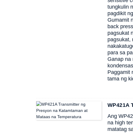
sensitive 
tungkulin 
pagdikit n
Gumamit ng
back press
pagsukat n
pagsukat, 
nakakatugo
para sa p
Ganap na n
kondensas
Paggamit n
tama ng ki
WP421A T
Ang WP42
na high te
matatag s