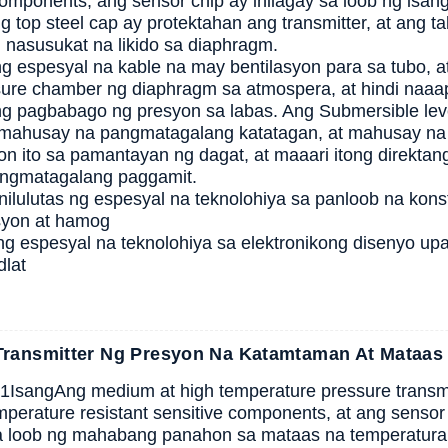
components, ang sensor chip ay inilagay sa loob ng isang
ng top steel cap ay protektahan ang transmitter, at ang
g nasusukat na likido sa diaphragm.
 espesyal na kable na may bentilasyon para sa tubo, at
ure chamber ng diaphragm sa atmospera, at hindi naaap
g pagbabago ng presyon sa labas. Ang Submersible leve
mahusay na pangmatagalang katatagan, at mahusay na se
n ito sa pamantayan ng dagat, at maaari itong direktang i
angmatagalang paggamit.
ilulutas ng espesyal na teknolohiya sa panloob na kon
yon at hamog
g espesyal na teknolohiya sa elektronikong disenyo up
dlat
ransmitter Ng Presyon Na Katamtaman At Mataas
1
Isang
Ang medium at high temperature pressure transm
mperature resistant sensitive components, at ang sens
a loob ng mahabang panahon sa mataas na temperatura