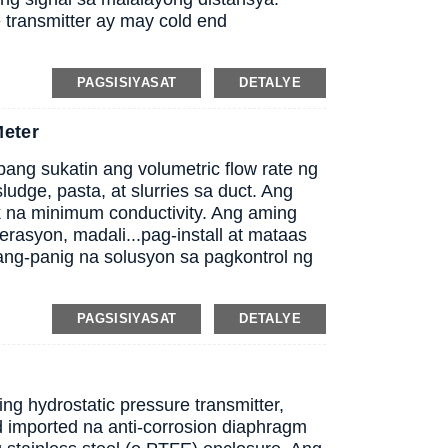
e transmitter ay may cold end
PAGSISIYASAT
DETALYE
Meter
ng sukatin ang volumetric flow rate ng
ludge, pasta, at slurries sa duct. Ang
k na minimum conductivity. Ang aming
erasyon, madali...
pag-install at mataas
tang-panig na solusyon sa pagkontrol ng
PAGSISIYASAT
DETALYE
g hydrostatic pressure transmitter,
 imported na anti-corrosion diaphragm