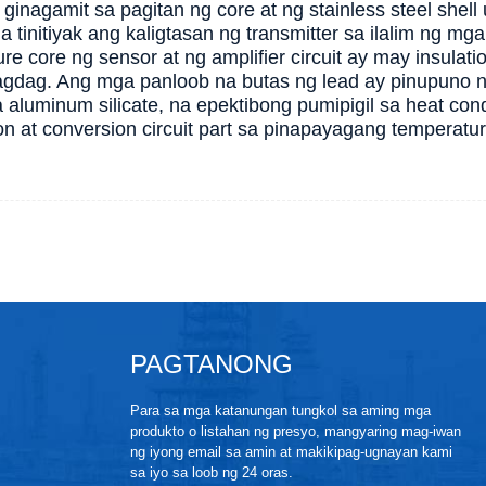
 ginagamit sa pagitan ng core at ng stainless steel shel
a tinitiyak ang kaligtasan ng transmitter sa ilalim ng m
re core ng sensor at ng amplifier circuit ay may insulat
agdag. Ang mga panloob na butas ng lead ay pinupuno ng 
a aluminum silicate, na epektibong pumipigil sa heat con
ion at conversion circuit part sa pinapayagang temperatur
PAGTANONG
Para sa mga katanungan tungkol sa aming mga
produkto o listahan ng presyo, mangyaring mag-iwan
ng iyong email sa amin at makikipag-ugnayan kami
sa iyo sa loob ng 24 oras.