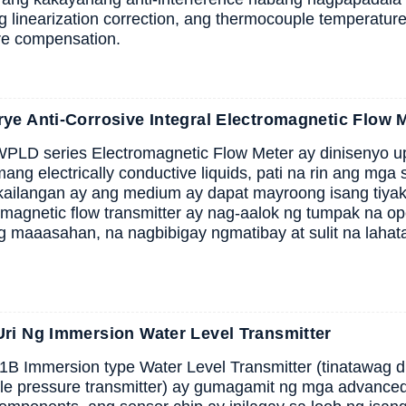
g linearization correction, ang thermocouple temperatur
re compensation.
e Anti-Corrosive Integral Electromagnetic Flow 
LD series Electromagnetic Flow Meter ay dinisenyo upa
ng electrically conductive liquids, pati na rin ang mga s
kailangan ay ang medium ay dapat mayroong isang tiya
g magnetic flow transmitter ay nag-aalok ng tumpak na op
ng maaasahan, na nagbibigay ng
matibay at sulit na laha
ri Ng Immersion Water Level Transmitter
 Immersion type Water Level Transmitter (tinatawag din
e pressure transmitter) ay gumagamit ng mga advanced