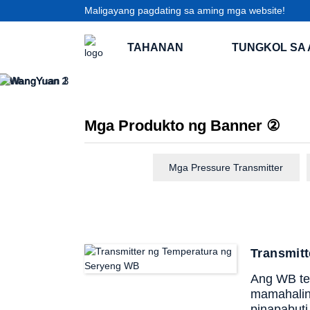
Maligayang pagdating sa aming mga website!
TAHANAN
TUNGKOL SA 
Mga Produkto ng Banner ②
Mga Pressure Transmitter
Transmit
Ang WB tem
mamahaling
pinapabuti