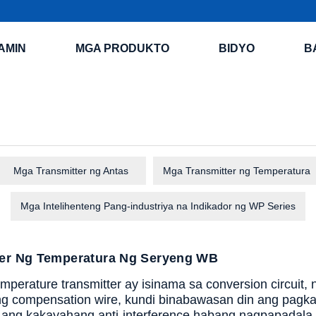
AMIN
MGA PRODUKTO
BIDYO
B
Mga Transmitter ng Antas
Mga Transmitter ng Temperatura
Mga Intelihenteng Pang-industriya na Indikador ng WP Series
ter Ng Temperatura Ng Seryeng WB
perature transmitter ay isinama sa conversion circuit,
 compensation wire, kundi binabawasan din ang pagkaw
 ang kakayahang anti-interference habang nagpapadala 