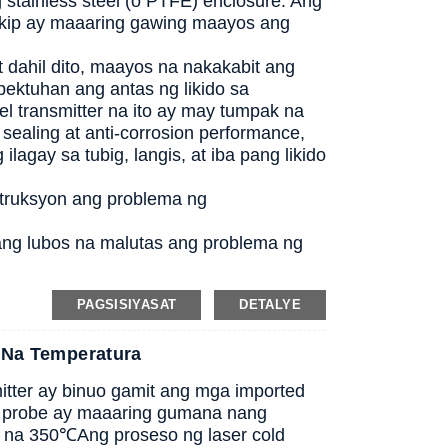
 stainless steel (o PTFE) enclosure. Ang
 takip ay maaaring gawing maayos ang
 dahil dito, maayos na nakakabit ang
ektuhan ang antas ng likido sa
l transmitter na ito ay may tumpak na
aling at anti-corrosion performance,
lagay sa tubig, langis, at iba pang likido
struksyon ang problema ng
ang lubos na malutas ang problema ng
PAGSISIYASAT
DETALYE
 Na Temperatura
itter ay binuo gamit ang mga imported
or probe ay maaaring gumana nang
 na 350
℃
Ang proseso ng laser cold