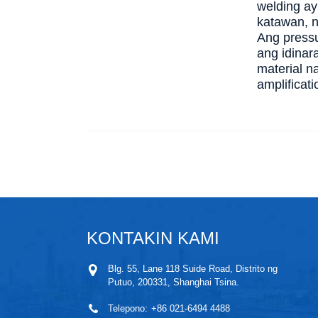
welding ay
katawan, n
Ang pressu
ang idinar
material n
amplificat
KONTAKIN KAMI
Blg. 55, Lane 118 Suide Road, Distrito ng
Putuo, 200331, Shanghai Tsina.
Telepono:
+86 021-6494 4488