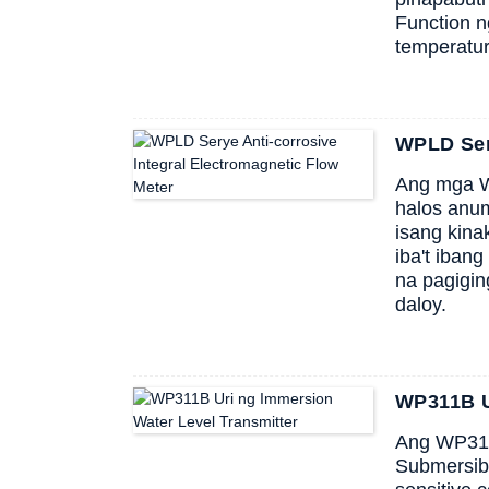
Function n
temperatu
WPLD Sery
Ang mga WP
halos anuma
isang kina
iba't iban
na pagigi
daloy.
WP311B U
Ang WP311B
Submersibl