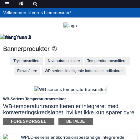
Velkommen til vores hjemmesider!
Bannerprodukter ②
Tryktransmittere
Niveautransmittere
Temperaturtransmittere
Flowmålere
WP-seriens intelligente industrielle indikatorer
WB-Seriens Temperaturtransmitter
WB-temperaturtransmitteren er integreret med
konverteringskredsløbet, hvilket ikke kun sparer dyre
kompensationsledninger, men også reducerer
FORESPØRGSEL
DETALJE
signaltransmissionstab og forbedrer anti-
interferensevnen under signaltransmission over lange
afstande.