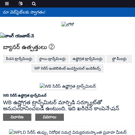
మా వెబ్‌సైట్‌లకు స్వాగతం!
బ్యానర్ ఉత్పత్తులు ②
పీడన ట్రాన్స్‌మిటర్లు
స్థాయి ట్రాన్స్‌మిటర్లు
ఉష్ణోగ్రత ట్రాన్స్‌మిటర్లు
ఫ్లో మీటర్లు
WP సిరీస్ ఇంటెలిజెంట్ ఇండస్ట్రియల్ ఇండికేటర్స్
WB సిరీస్ ఉష్ణోగ్రత ట్రాన్స్‌మిటర్
WB ఉష్ణోగ్రత ట్రాన్స్‌మిటర్ మార్పిడి సర్క్యూట్‌తో
అనుసంధానించబడి ఉంటుంది, ఇది ఖరీదైన కాంపెన్సేషన్
వైర్లను ఆదా చేయడమే కాకుండా, సిగ్నల్ ప్రసార నష్టాన్ని
విచారణ
వివరాలు
తగ్గిస్తుంది మరియు సుదూర సిగ్నల్ ప్రసారం సమయంలో
అంతరాయ నిరోధక సామర్థ్యాన్ని మెరుగుపరుస్తుంది.
లీనియరైజేషన్ సవరణ ఫంక్షన్, థర్మోకపుల్ టెంపరేచర్