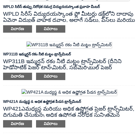
ట్రాన్స్‌మిటర్‌కు కోల్డ్ ఎండ్ టెంపరేచర్ కాంపెన్సేషన్ ఉంటుంది.
WPLD సిరీస్ తుప్పు నిరోధక సమగ్ర విద్యుదయస్కాంత ప్రవాహ మీటర్
WPLD సిరీస్ విద్యుదయస్కాంత ఫ్లో మీటర్లు డక్ట్‌లోని దాదాపు
ఏవైనా విద్యుత్ వాహక ద్రవాల, అలాగే స్లడ్జ్‌లు, పేస్ట్‌లు మరియు
స్లర్రీల ఘనపరిమాణ ప్రవాహ రేటును కొలవడానికి
విచారణ
వివరాలు
రూపొందించబడ్డాయి. దీనికి ఒక ముందస్తు షరతు ఏమిటంటే,
ఆ మాధ్యమానికి ఒక నిర్దిష్ట కనీస వాహకత్వం ఉండాలి. మా
వివిధ మాగ్నెటిక్ ఫ్లో ట్రాన్స్‌మిటర్లు కచ్చితమైన పనితీరును,
సులభమైన వినియోగాన్ని అందిస్తాయి.
సంస్థాపన మరియు
WP311B ఇమ్మర్షన్ రకం నీటి మట్టం ట్రాన్స్‌మిటర్
అధిక విశ్వసనీయత, అందించడం
పటిష్టమైన మరియు తక్కువ
WP311B ఇమ్మర్షన్ రకం నీటి మట్టం ట్రాన్స్‌మిటర్ (దీనిని
ఖర్చుతో కూడిన సమగ్ర ప్రవాహ నియంత్రణ పరిష్కారాలు.
హైడ్రోస్టాటిక్ ప్రెజర్ ట్రాన్స్‌మిటర్, సబ్‌మెర్సిబుల్ ప్రెజర్
ట్రాన్స్‌మిటర్లు అని కూడా పిలుస్తారు) అధునాతన దిగుమతి
విచారణ
వివరాలు
చేసుకున్న తుప్పు నిరోధక డయాఫ్రమ్ సెన్సిటివ్ భాగాలను
ఉపయోగిస్తుంది, సెన్సార్ చిప్‌ను స్టెయిన్‌లెస్ స్టీల్ (లేదా
PTFE) ఎన్‌క్లోజర్ లోపల ఉంచారు. పైభాగంలోని స్టీల్ క్యాప్
యొక్క పని ట్రాన్స్‌మిటర్‌ను రక్షించడం, మరియు ఈ క్యాప్
WP421A మధ్యస్థ & అధిక ఉష్ణోగ్రత పీడన ట్రాన్స్‌మిటర్
కొలిచే ద్రవాలు డయాఫ్రమ్‌ను సున్నితంగా తాకేలా చేస్తుంది.
WP421
ఎ
మధ్యస్థ మరియు అధిక ఉష్ణోగ్రత ప్రెజర్ ట్రాన్స్‌మిటర్,
ఒక ప్రత్యేకమైన వెంటిలేటెడ్ ట్యూబ్ కేబుల్‌ను ఉపయోగించడం
దిగుమతి చేసుకున్న అధిక ఉష్ణోగ్రత నిరోధక సున్నితమైన
వల్ల, డయాఫ్రమ్ యొక్క బ్యాక్ ప్రెజర్ ఛాంబర్ వాతావరణంతో
భాగాలతో అమర్చబడింది మరియు సెన్సార్ ప్రోబ్ 350°C అధిక
చక్కగా అనుసంధానం అవుతుంది, దీనివల్ల బయటి వాతావరణ
విచారణ
వివరాలు
ఉష్ణోగ్రత వద్ద కూడా ఎక్కువ కాలం స్థిరంగా పనిచేయగలదు.
పీడన మార్పుల వలన కొలత ద్రవ మట్టం ప్రభావితం కాదు. ఈ
℃
అధిక ఉష్ణోగ్రత పరిస్థితులలో ట్రాన్స్‌మిటర్ యొక్క భద్రతను
సబ్‌మెర్సిబుల్ లెవెల్ ట్రాన్స్‌మిటర్ కచ్చితమైన కొలతను, మంచి