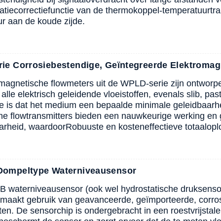
satiecorrectiefunctie van de thermokoppel-temperatuurtr
r aan de koude zijde.
ie Corrosiebestendige, Geïntegreerde Elektromag
magnetische flowmeters uit de WPLD-serie zijn ontwor
 alle elektrisch geleidende vloeistoffen, evenals slib, pa
 is dat het medium een ​​bepaalde minimale geleidbaar
e flowtransmitters bieden een nauwkeurige werking en
arheid, waardoor
Robuuste en kosteneffectieve totaalopl
ompeltype Waterniveausensor
 waterniveausensor (ook wel hydrostatische druksenso
maakt gebruik van geavanceerde, geïmporteerde, corr
n. De sensorchip is ondergebracht in een roestvrijstale