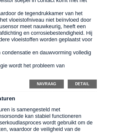
istof soepel in contact komt met het
waardoor de tegendrukkamer van het
et vloeistofniveau niet beïnvloed door
ausensor meet nauwkeurig, heeft een
afdichting en corrosiebestendigheid. Hij
dere vloeistoffen worden geplaatst voor
an condensatie en dauwvorming volledig
ogie wordt het probleem van
NAVRAAG
DETAIL
aturen
uren is samengesteld met
sorsonde kan stabiel functioneren
aserkoudlasproces wordt gebruikt om de
lten, waardoor de veiligheid van de