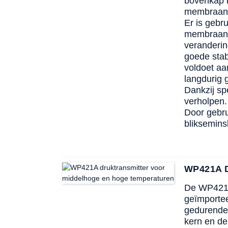
bovenkap b
membraan
Er is gebr
membraan g
veranderin
goede stab
voldoet aa
langdurig 
Dankzij sp
verholpen.
Door gebru
bliksemins
WP421A D
De WP42
geïmportee
gedurende 
kern en de