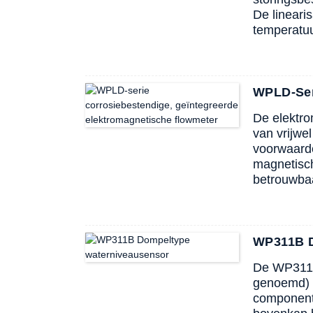
De lineari
temperatuu
WPLD-Ser
De elektro
van vrijwel
voorwaarde
magnetisch
betrouwba
WP311B D
De WP311B
genoemd) 
componente