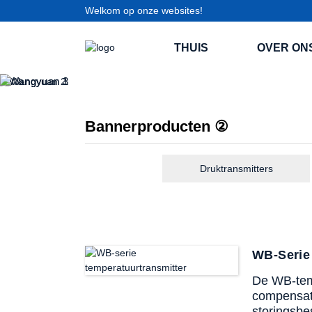
Welkom op onze websites!
THUIS
OVER ON
Bannerproducten ②
Druktransmitters
WB-Serie
De WB-temp
compensati
storingsbe