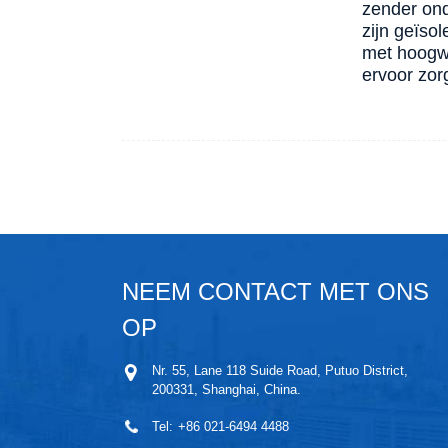
zender ond
zijn geïso
met hoogwa
ervoor zor
NEEM CONTACT MET ONS
OP
Nr. 55, Lane 118 Suide Road, Putuo District,
200331, Shanghai, China.
Tel:
+86 021-6494 4488