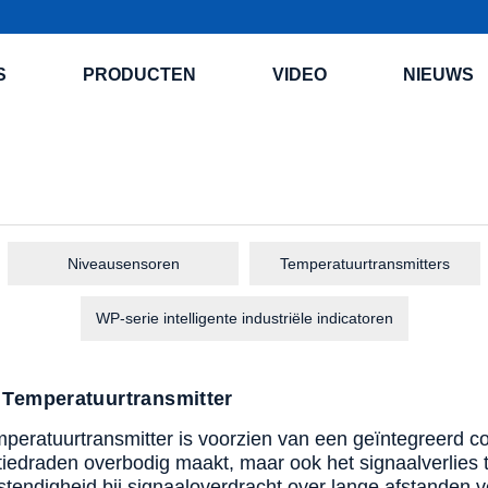
S
PRODUCTEN
VIDEO
NIEUWS
Niveausensoren
Temperatuurtransmitters
WP-serie intelligente industriële indicatoren
 Temperatuurtransmitter
eratuurtransmitter is voorzien van een geïntegreerd conv
edraden overbodig maakt, maar ook het signaalverlies t
stendigheid bij signaaloverdracht over lange afstanden v