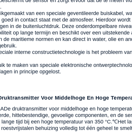
eschermt de sensor en zorgt ervoor dat de te meten vloe
.
uikgemaakt van een speciale geventileerde buiskabel, 
oed in contact staat met de atmosfeer. Hierdoor wordt h
gen in de buitenluchtdruk. Deze onderdompelbare nive
iliteit op lange termijn en beschikt over een uitstekende 
n de maritieme normen en kan direct in water, olie en an
gebruik.
eciale interne constructietechnologie is het probleem v
ik te maken van speciale elektronische ontwerptechnol
lagen in principe opgelost.
ruktransmitter Voor Middelhoge En Hoge Temper
1
A
De druktransmitter voor middelhoge en hoge temperat
rde, hittebestendige, gevoelige componenten, en de sen
lange tijd bij een hoge temperatuur van 350 °C.
℃
Het l
 roestvrijstalen behuizing volledig tot één geheel te sme