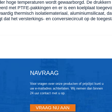
er hoge temperaturen wordt gewaarborgd. De drukkern v
leerd met PTFE-pakkingen en er is een koelplaat toegevo
ardig thermisch isolatiemateriaal, aluminiumsilicaat, da
gt dat het versterkings- en conversiecircuit op de toegest
NAVRAAG
Voor vragen over onze producten of prijslijst kunt u
uw e-mailadres achterlaten. Wij nemen dan binnen
24 uur contact met u op.
VRAAG NU AAN