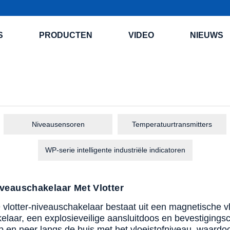
S
PRODUCTEN
VIDEO
NIEUWS
Niveausensoren
Temperatuurtransmitters
WP-serie intelligente industriële indicatoren
veauschakelaar Met Vlotter
lotter-niveauschakelaar bestaat uit een magnetische vlot
elaar, een explosieveilige aansluitdoos en bevestiging
 en neer langs de buis met het vloeistofniveau, waardo