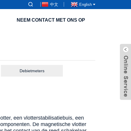
中文
English
NEEM CONTACT MET ONS OP
Debietmeters
ter, een vlotterstabilisatiebuis, een
scomponenten. De magnetische vlotter
or het contact van de reed-schakelaar