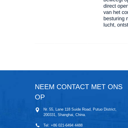
direct ope
van het co
besturing 
lucht, onts
NEEM CONTACT MET ONS
OP
Nr. 55, Lane 118 Suide Road, Putuo District,
200331, Shanghai, China.
Tel:
+86 021-6494 4488