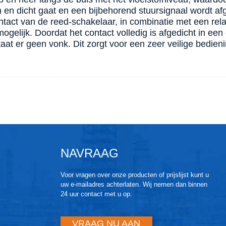
n en dicht gaat en een bijbehorend stuursignaal wordt af
ntact van de reed-schakelaar, in combinatie met een relai
mogelijk. Doordat het contact volledig is afgedicht in ee
taat er geen vonk. Dit zorgt voor een zeer veilige bedieni
NAVRAAG
Voor vragen over onze producten of prijslijst kunt u
uw e-mailadres achterlaten. Wij nemen dan binnen
24 uur contact met u op.
VRAAG NU AAN