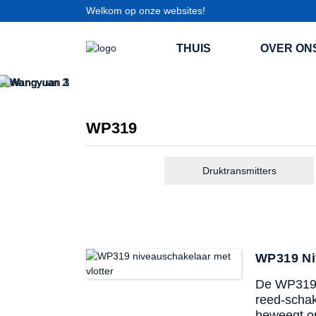
Welkom op onze websites!
THUIS
OVER ON
WP319
Druktransmitters
WP319 Ni
De WP319 v
reed-schak
beweegt op