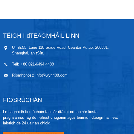
mhaighnéadach suas agus síos feadh an fheadáin
leis an leibhéal leachtach, ionas go ndéanann agus
go mbriseann an teagmháil feadáin giolcaí láithreach,
agus go n-aschurtar comhartha rialaithe coibhneasta.
Is féidir le gníomh teagmhála an fheadáin giolcaí a
dhéanann agus a bhriseann láithreach, a oireann don
TÉIGH I dTEAGMHÁIL LINN
chiorcad athsheachadáin, rialú ilfheidhmeach a
chomhlánú. Ní tháirgfidh an teagmháil splanc
Uimh.55, Lane 118 Suide Road, Ceantar Putuo, 200331,
leictreach mar gheall ar an teagmháil giolcaí atá
Shanghai, an tSín.
séalaithe go hiomlán i ngloine atá líonta le haer
neamhghníomhach, rud atá an-sábháilte le rialú.
Teil:
+86 021-6494 4488
Ríomhphost:
info@wy4488.com
FIOSRÚCHÁN
Le haghaidh fiosrúcháin faoinár dtáirgí nó faoinár liosta
praghsanna, fág do r-phost chugainn agus beimid i dteagmháil leat
laistigh de 24 uair an chloig.