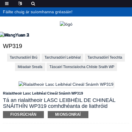
Fáilte chuig ár suíomhanna gréasáin!
WP319
Tarchuradóirí Brú
Tarchuradóirí Leibhéal
Tarchuradóirí Teochta
Méadair Sreafa
Táscairí Tionsclaíocha Chliste Sraith WP
Rialaitheoir Lasc Leibhéal Cineál Snámh WP319
Tá an rialaitheoir LASC LEIBHÉIL DE CHINEÁL
SNÁITHÍN WP319 comhdhéanta de liathróid
snámháin mhaighnéadach, feadán cobhsaithe
FIOSRÚCHÁN
MIONSONRAÍ
snámháin, lasc feadáin giolcaí, bosca nasctha
sreinge cruthúnas pléasctha agus comhpháirteanna
socraithe. Téann an liathróid snámháin