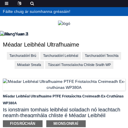
Fáilte chuig ár suíomhanna gréasáin!
Méadar Leibhéal Ultrafhuaime
Tarchuradóirí Brú
Tarchuradóirí Leibhéal
Tarchuradóirí Teochta
Méadair Sreafa
Táscairí Tionsclaíocha Chliste Sraith WP
Méadar Leibhéal Ultrafhuaime PTFE Friotaíochta Creimeadh Ex-Cruthúnas
WP380A
Is ionstraim tomhais leibhéal soladach nó leachtach
neamh-theagmhála chliste é Méadar Leibhéil
Ultrafhuaime Comhtháite WP380A. Tá sé oiriúnach
FIOSRÚCHÁN
MIONSONRAÍ
go hidéalach chun leachtanna creimneacha, sciath