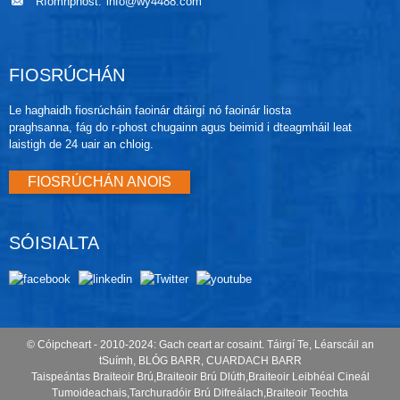
Ríomhphost:
info@wy4488.com
FIOSRÚCHÁN
Le haghaidh fiosrúcháin faoinár dtáirgí nó faoinár liosta
praghsanna, fág do r-phost chugainn agus beimid i dteagmháil leat
laistigh de 24 uair an chloig.
FIOSRÚCHÁN ANOIS
SÓISIALTA
© Cóipcheart - 2010-2024: Gach ceart ar cosaint.
Táirgí Te
,
Léarscáil an
tSuímh
,
BLÓG BARR
,
CUARDACH BARR
Taispeántas Braiteoir Brú
,
Braiteoir Brú Dlúth
,
Braiteoir Leibhéal Cineál
Tumoideachais
,
Tarchuradóir Brú Difreálach
,
Braiteoir Teochta