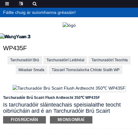
Fáilte chuig ár suíomhanna gréasáin!
WP435F
Tarchuradóirí Brú
Tarchuradóirí Leibhéal
Tarchuradóirí Teochta
Méadair Sreafa
Táscairí Tionsclaíocha Chliste Sraith WP
Tarchuradóir Brú Scairt Flush Ardteocht 350℃ WP435F
Is tarchuradóir sláinteachais speisialaithe teocht
oibriúcháin ard é an Tarchuradóir Brú Scairt
Sruthlaithe Ardteocht 350℃ WP435F i measc Shraith
FIOSRÚCHÁN
MIONSONRAÍ
WP435. Cuireann dearadh na n-eití fuaraithe
ollmhóra ar chumas an táirge feidhmiúil a dhéanamh
le teocht mheánach suas le 350℃. Tá an WP435F