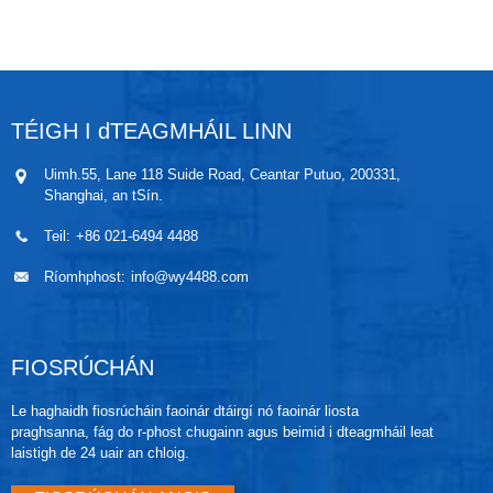
oiriúnach go foirfe chun brú a thomhas agus a rialú i
ngach cineál coinníollacha ardteochta atá éasca le
bacáil, sláintíochta, steiriúla agus glantacháin a
éilíonn go leor.
TÉIGH I dTEAGMHÁIL LINN
Uimh.55, Lane 118 Suide Road, Ceantar Putuo, 200331,
Shanghai, an tSín.
Teil:
+86 021-6494 4488
Ríomhphost:
info@wy4488.com
FIOSRÚCHÁN
Le haghaidh fiosrúcháin faoinár dtáirgí nó faoinár liosta
praghsanna, fág do r-phost chugainn agus beimid i dteagmháil leat
laistigh de 24 uair an chloig.