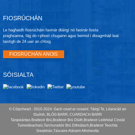
FIOSRÚCHÁN
Le haghaidh fiosrúcháin faoinár dtáirgí nó faoinár liosta
praghsanna, fág do r-phost chugainn agus beimid i dteagmháil leat
laistigh de 24 uair an chloig.
FIOSRÚCHÁN ANOIS
SÓISIALTA
© Cóipcheart - 2010-2024: Gach ceart ar cosaint.
Táirgí Te
,
Léarscáil an
tSuímh
,
BLÓG BARR
,
CUARDACH BARR
Taispeántas Braiteoir Brú
,
Braiteoir Brú Dlúth
,
Braiteoir Leibhéal Cineál
Tumoideachais
,
Tarchuradóir Brú Difreálach
,
Braiteoir Teochta
Sreabhán
,
Táscaire Aláraim Athsheolta