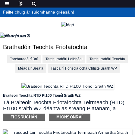
Fáilte chuig ár suíomhanna gréasáin!
Brathadóir Teochta Friotaíochta
Tarchuradóirí Brú
Tarchuradóirí Leibhéal
Tarchuradóirí Teochta
Méadair Sreafa
Táscairí Tionsclaíocha Chliste Sraith WP
Braiteoir Teochta RTD Pt100 Tionól Sraith WZ
Tá Braiteoir Teochta Friotaíochta Teirmeach (RTD)
Pt100 sraith WZ déanta as sreang Platanam, a
úsáidtear chun teocht leachtanna, gáis agus
FIOSRÚCHÁN
MIONSONRAÍ
sreabháin éagsúla eile a thomhas. Le buntáiste a
bhaineann le cruinneas ard, cóimheas réitigh den
scoth, sábháilteacht, iontaofacht, éascaíocht úsáide