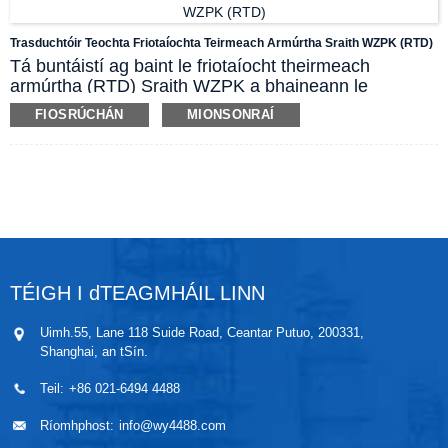
agus araile, is féidir an trasduchtóir teochta seo a
úsáid go díreach freisin chun teocht mheán
Trasduchtóir Teochta Friotaíochta Teirmeach Armúrtha Sraith WZPK (RTD)
leachtanna, gaile-gháis agus gáis éagsúla a thomhas
Tá buntáistí ag baint le friotaíocht theirmeach
le linn an phróisis táirgthe.
armúrtha (RTD) Sraith WZPK a bhaineann le
cruinneas ard, frith-theocht ard, am freagartha
FIOSRÚCHÁN
MIONSONRAÍ
theirmeach tapa, saolré fada agus araile. Is féidir an
fhriotaíocht theirmeach armúrtha seo a úsáid chun
teocht leachtanna, gaile, gás faoi -200 go 500 Celsius
a thomhas, chomh maith le teocht dhromchla
sholadaigh le linn próiseála táirgthe éagsúla.
TÉIGH I dTEAGMHÁIL LINN
Uimh.55, Lane 118 Suide Road, Ceantar Putuo, 200331,
Shanghai, an tSín.
Teil:
+86 021-6494 4488
Ríomhphost:
info@wy4488.com