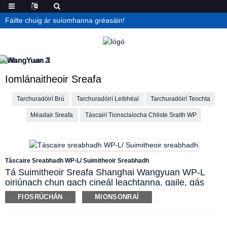
Fáilte chuig ár suíomhanna gréasáin!
Iomlánaitheoir Sreafa
Tarchuradóirí Brú
Tarchuradóirí Leibhéal
Tarchuradóirí Teochta
Méadair Sreafa
Táscairí Tionsclaíocha Chliste Sraith WP
Táscaire Sreabhadh WP-L/ Suimitheoir Sreabhadh
Tá Suimitheoir Sreafa Shanghai Wangyuan WP-L
oiriúnach chun gach cineál leachtanna, gaile, gás
ginearálta agus araile a thomhas. Úsáidtear an
FIOSRÚCHÁN
MIONSONRAÍ
ionstraim seo go forleathan chun sreabhadh a suimiú,
a thomhas agus a rialú i mbitheolaíocht, peitriliam,
ceimiceán, miotalóireacht, cumhacht leictreach,