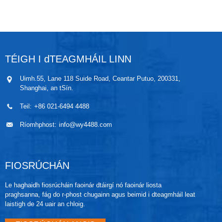
leigheas, bia, bainistíocht fuinnimh, aeraspás,
monarú innealra agus tionscail eile.
TÉIGH I dTEAGMHÁIL LINN
Uimh.55, Lane 118 Suide Road, Ceantar Putuo, 200331,
Shanghai, an tSín.
Teil:
+86 021-6494 4488
Ríomhphost:
info@wy4488.com
FIOSRÚCHÁN
Le haghaidh fiosrúcháin faoinár dtáirgí nó faoinár liosta
praghsanna, fág do r-phost chugainn agus beimid i dteagmháil leat
laistigh de 24 uair an chloig.