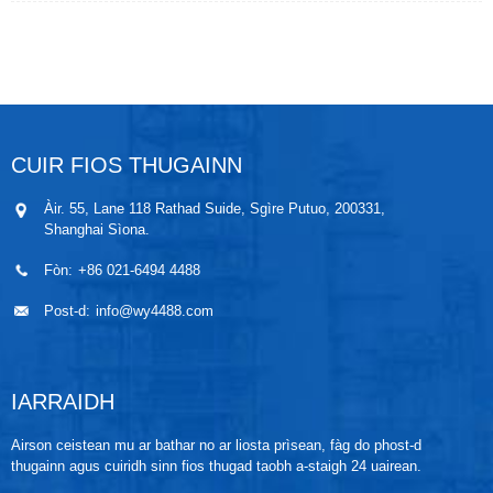
chleachdadh gu farsaing airson sruthadh a thomhas,
a thomhas agus a smachdachadh ann am bith-eòlas,
peatroil, ceimigeachd, meatailteachd, cumhachd
dealain, leigheas, biadh, riaghladh lùtha, aerospace,
saothrachadh innealan agus gnìomhachasan eile.
CUIR FIOS THUGAINN
Àir. 55, Lane 118 Rathad Suide, Sgìre Putuo, 200331,
Shanghai Sìona.
Fòn:
+86 021-6494 4488
Post-d:
info@wy4488.com
IARRAIDH
Airson ceistean mu ar bathar no ar liosta prìsean, fàg do phost-d
thugainn agus cuiridh sinn fios thugad taobh a-staigh 24 uairean.