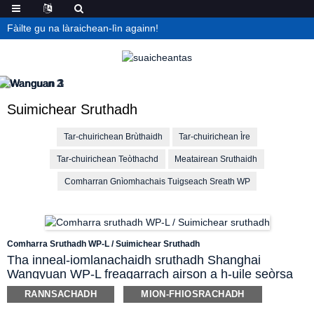
Fàilte gu na làraichean-lìn againn!
Suimichear Sruthadh
Tar-chuirichean Brùthaidh
Tar-chuirichean Ìre
Tar-chuirichean Teòthachd
Meatairean Sruthaidh
Comharran Gnìomhachais Tuigseach Sreath WP
Comharra Sruthadh WP-L / Suimichear Sruthadh
Tha inneal-iomlanachaidh sruthadh Shanghai
Wangyuan WP-L freagarrach airson a h-uile seòrsa
lionntan, smùid, gas coitcheann agus mar sin air
RANNSACHADH
MION-FHIOSRACHADH
adhart a thomhas. Chaidh an ionnsramaid seo a