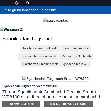
Fàilte gu na làraichean-lìn againn!
Sgaoileadair Tuigseach
Tar-chuirichean Brùthaidh
Tar-chuirichean Ìre
Tar-chuirichean Teòthachd
Meatairean Sruthaidh
Comharran Gnìomhachais Tuigseach Sreath WP
Sgaoileadair Tuigseach Sreath WP8100
Tha an Sgaoileadair Cumhachd Dealain Sreath
WP8100 air a dhealbhadh airson solar cumhachd
iomallach a thoirt seachad airson luchd-sgaoilidh 2-
RANNSACHADH
MION-FHIOSRACHADH
uèir no 3-uèir agus tionndadh is tar-chur iomallach de