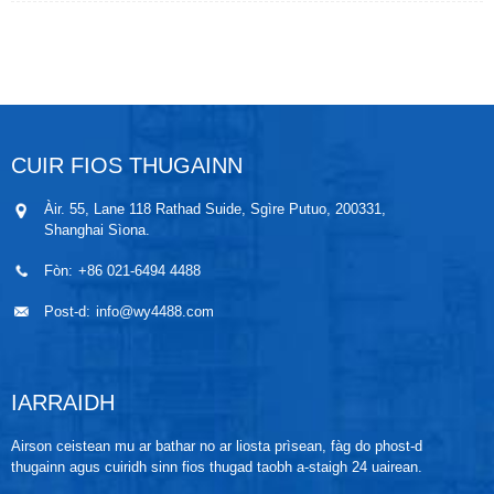
chomharra sruth no bholtaids DC bhon neach-
sgaoilidh gu ionnsramaidean eile. Gu bunaiteach, tha
an sgaoileadair a’ cur gnìomh beathachaidh ris
stèidhichte air inneal-aonrachaidh tuigseach. Faodar
a chleachdadh ann an co-obrachadh le aonadan
ionnsramaid agus siostam smachd còmhla leithid
DCS agus PLC. Bidh an sgaoileadair tuigseach a’
toirt seachad aonaranachd, tionndadh, riarachadh
CUIR FIOS THUGAINN
agus giullachd airson prìomh ionnsramaidean air an
làrach gus comas an-aghaidh bacadh siostam
Àir. 55, Lane 118 Rathad Suide, Sgìre Putuo, 200331,
smachd fèin-ghluasaid phròiseasan ann an
Shanghai Sìona.
cinneasachadh gnìomhachais a leasachadh agus gus
dèanamh cinnteach à seasmhachd is earbsachd an t-
Fòn:
+86 021-6494 4488
siostaim.
Post-d:
info@wy4488.com
IARRAIDH
Airson ceistean mu ar bathar no ar liosta prìsean, fàg do phost-d
thugainn agus cuiridh sinn fios thugad taobh a-staigh 24 uairean.