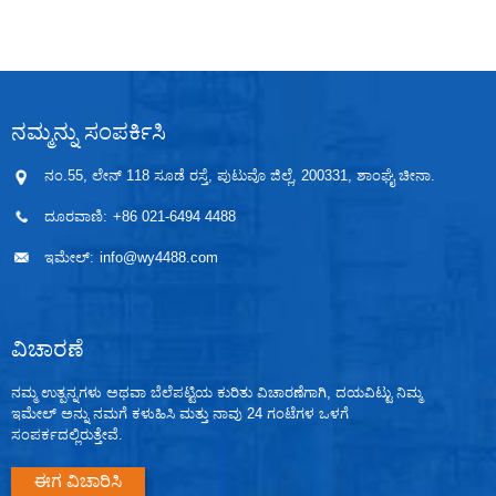
ಮೇಲೆ ಫೀಡ್‌ನ ಕಾರ್ಯವನ್ನು ಸೇರಿಸುತ್ತಾರೆ. ಇದನ್ನು DCS ಮತ್ತು
PLC ನಂತಹ ಸಂಯೋಜಿತ ಘಟಕಗಳ ಉಪಕರಣ ಮತ್ತು
ನಿಯಂತ್ರಣ ವ್ಯವಸ್ಥೆಯೊಂದಿಗೆ ಸಹಯೋಗದೊಂದಿಗೆ
ಅನ್ವಯಿಸಬಹುದು. ಇಂಟೆಲಿಜೆಂಟ್ ಡಿಸ್ಟ್ರಿಬ್ಯೂಟರ್ ಕೈಗಾರಿಕಾ
ಉತ್ಪಾದನೆಯಲ್ಲಿ ಪ್ರೊಸೆಸ್ ಯಾಂತ್ರೀಕೃತ ನಿಯಂತ್ರಣ ವ್ಯವಸ್ಥೆಯ
ವಿರೋಧಿ ಹಸ್ತಕ್ಷೇಪ ಸಾಮರ್ಥ್ಯವನ್ನು ಸುಧಾರಿಸಲು ಮತ್ತು ವ್ಯವಸ್ಥೆಯ
ನಮ್ಮನ್ನು ಸಂಪರ್ಕಿಸಿ
ಸ್ಥಿರತೆ ಮತ್ತು ವಿಶ್ವಾಸಾರ್ಹತೆಯನ್ನು ಖಚಿತಪಡಿಸಿಕೊಳ್ಳಲು ಆನ್-ಸೈಟ್
ಪ್ರಾಥಮಿಕ ಉಪಕರಣಗಳಿಗೆ ಪ್ರತ್ಯೇಕತೆ, ಪರಿವರ್ತನೆ, ಹಂಚಿಕೆ ಮತ್ತು
ನಂ.55, ಲೇನ್ 118 ಸೂಡೆ ರಸ್ತೆ, ಪುಟುವೊ ಜಿಲ್ಲೆ, 200331, ಶಾಂಘೈ ಚೀನಾ.
ಸಂಸ್ಕರಣೆಯನ್ನು ಒದಗಿಸುತ್ತದೆ.
ದೂರವಾಣಿ:
+86 021-6494 4488
ಇಮೇಲ್:
info@wy4488.com
ವಿಚಾರಣೆ
ನಮ್ಮ ಉತ್ಪನ್ನಗಳು ಅಥವಾ ಬೆಲೆಪಟ್ಟಿಯ ಕುರಿತು ವಿಚಾರಣೆಗಾಗಿ, ದಯವಿಟ್ಟು ನಿಮ್ಮ
ಇಮೇಲ್ ಅನ್ನು ನಮಗೆ ಕಳುಹಿಸಿ ಮತ್ತು ನಾವು 24 ಗಂಟೆಗಳ ಒಳಗೆ
ಸಂಪರ್ಕದಲ್ಲಿರುತ್ತೇವೆ.
ಈಗ ವಿಚಾರಿಸಿ