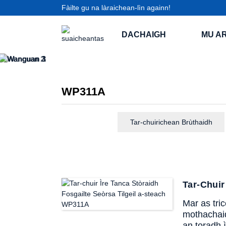
Fàilte gu na làraichean-lìn againn!
DACHAIGH
MU AR
WP311A
Tar-chuirichean Brùthaidh
Tar-Chuir
Mar as tri
mothachaid
an toradh 