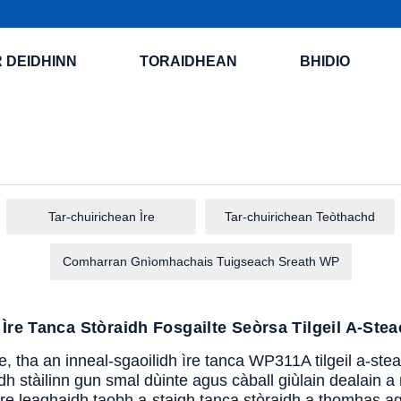
 DEIDHINN
TORAIDHEAN
BHIDIO
Tar-chuirichean Ìre
Tar-chuirichean Teòthachd
Comharran Gnìomhachais Tuigseach Sreath WP
 Ìre Tanca Stòraidh Fosgailte Seòrsa Tilgeil A-St
ce, tha an inneal-sgaoilidh ìre tanca WP311A tilgeil a-s
h stàilinn gun smal dùinte agus càball giùlain dealain a 
ìre leaghaidh taobh a-staigh tanca stòraidh a thomhas agu