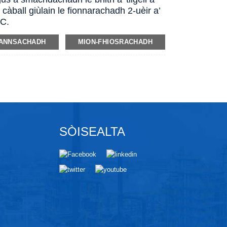
àball giùlain le fionnarachadh 2-uèir a’
DC.
ANNSACHADH
MION-FHIOSRACHADH
SÒISEALTA