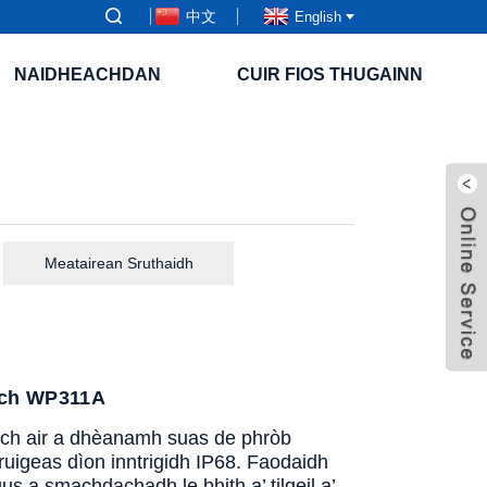
中文
English
NAIDHEACHDAN
CUIR FIOS THUGAINN
Meatairean Sruthaidh
each WP311A
teach air a dhèanamh suas de phròb
ruigeas dìon inntrigidh IP68. Faodaidh
s a smachdachadh le bhith a’ tilgeil a’