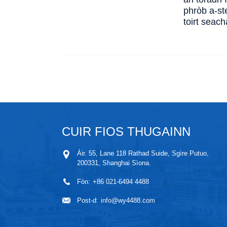
phròb a-st
toirt seac
CUIR FIOS THUGAINN
Àir. 55, Lane 118 Rathad Suide, Sgìre Putuo,
200331, Shanghai Sìona.
Fòn:
+86 021-6494 4488
Post-d:
info@wy4488.com