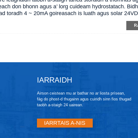
each don bhonn agus a’ lorg cuideam hydrostatach. Bidh c
had toradh 4 ~ 20mA goireasach is luath agus solar 24V
R
IARRAIDH
Airson ceistean mu ar bathar no ar liosta prìsean,
fàg do phost-d thugainn agus cuiridh sinn fios thugad
taobh a-staigh 24 uairean.
IARRTAIS A-NIS