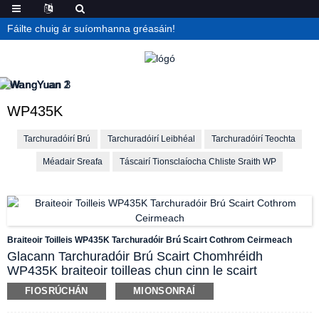
Fáilte chuig ár suíomhanna gréasáin!
WP435K
Tarchuradóirí Brú
Tarchuradóirí Leibhéal
Tarchuradóirí Teochta
Méadair Sreafa
Táscairí Tionsclaíocha Chliste Sraith WP
Braiteoir Toilleis WP435K Tarchuradóir Brú Scairt Cothrom Ceirmeach
Glacann Tarchuradóir Brú Scairt Chomhréidh
WP435K braiteoir toilleas chun cinn le scairt
chomhréidh ceirmeach. Cuireann an chuid fliuch
FIOSRÚCHÁN
MIONSONRAÍ
neamh-chuasach deireadh le criosanna marbha le
haghaidh marbhántacht meán agus tá sé éasca a