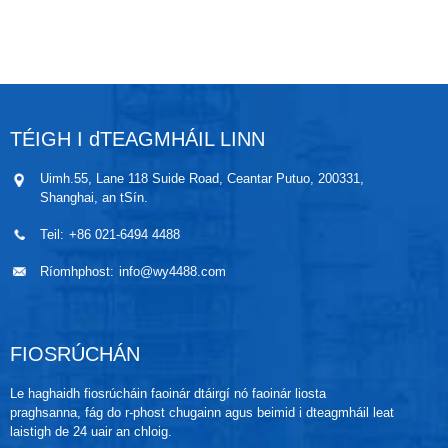
ghlanadh. Déanann feidhmíocht thar a bheith maith
agus neart meicniúil an chomhpháirt braite toilleas
ceirmeach an ionstraim ina réiteach is fearr do
mheáin ionsaitheacha in earnálacha íogaire
sláinteachais.
TÉIGH I dTEAGMHÁIL LINN
Uimh.55, Lane 118 Suide Road, Ceantar Putuo, 200331,
Shanghai, an tSín.
Teil:
+86 021-6494 4488
Ríomhphost:
info@wy4488.com
FIOSRÚCHÁN
Le haghaidh fiosrúcháin faoinár dtáirgí nó faoinár liosta
praghsanna, fág do r-phost chugainn agus beimid i dteagmháil leat
laistigh de 24 uair an chloig.