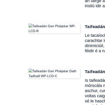
an táirge 
insliú idir
Taifeadá
Le tacaíoch
carachtar l
dinimiciúi
féidir é a 
Taifeadá
Is taifead
mórscála n
aschur, cu
voltas cai
sé le hasc