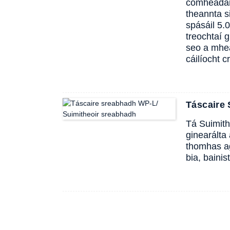
comhéadan
theannta s
spásáil 5.
treochtaí g
seo a mhea
cáilíocht 
Táscaire
Tá Suimith
ginearálta
thomhas ag
bia, bainis