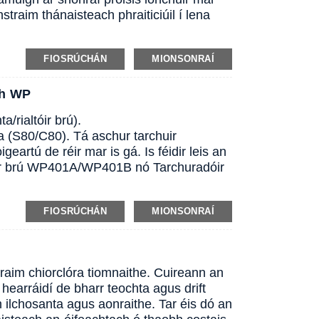
traim thánaisteach phraiticiúil í lena
FIOSRÚCHÁN
MIONSONRAÍ
th WP
a/rialtóir brú).
ta (S80/C80). Tá aschur tarchuir
eartú de réir mar is gá. Is féidir leis an
adóir brú WP401A/WP401B nó Tarchuradóir
FIOSRÚCHÁN
MIONSONRAÍ
raim chiorclóra tiomnaithe. Cuireann an
hearráidí de bharr teochta agus drift
 ilchosanta agus aonraithe. Tar éis dó an