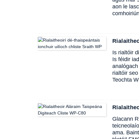
aon le las
comhoiriún
Rialaithe
Is rialtóir
Is féidir 
analógach s
rialtóir s
Teochta WB
Rialaithe
Glacann Ri
teicneolaí
ama. Baint