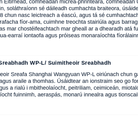
 Eitirnéad, comhéadan micrea-phrintéara, comhéadan U
in, soláthraíonn sé dáileadh cumhachta braiteora, úsáide
08 chun nasc leictreach a éascú, agus tá sé cumhachtach 
rafacha fíor-ama, cuimhne treochta stairiúla agus barraghrai
s mar chostéifeachtach mar gheall ar a dhearadh atá fura
crua-earraí iontaofa agus próiseas monaraíochta fíorálain
 Sreabhadh WP-L/ Suimitheoir Sreabhadh
eoir Sreafa Shanghai Wangyuan WP-L oiriúnach chun gac
 agus araile a thomhas. Úsáidtear an ionstraim seo go f
us a rialú i mbitheolaíocht, peitriliam, ceimiceán, miotal
tíocht fuinnimh, aeraspás, monarú innealra agus tionscail