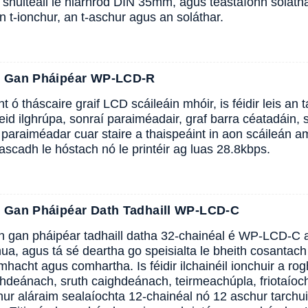
a shuiteáil le hiarnród DIN 35mm, agus teastaíonn soláth
 an t-ionchur, an t-aschur agus an soláthar.
n Gan Pháipéar WP-LCD-R
t ó tháscaire graif LCD scáileáin mhóir, is féidir leis an
eid ilghrúpa, sonraí paraiméadair, graf barra céatadáin, 
l, paraiméadar cuar staire a thaispeáint in aon scáileán 
nascadh le hóstach nó le printéir ag luas 28.8kbps.
n Gan Pháipéar Dath Tadhaill WP-LCD-C
án gan pháipéar tadhaill datha 32-chainéal é WP-LCD-C 
ua, agus tá sé deartha go speisialta le bheith cosantac
mhacht agus comhartha. Is féidir ilchainéil ionchuir a ro
ghdeánach, sruth caighdeánach, teirmeachúpla, friotaíocht
hur aláraim sealaíochta 12-chainéal nó 12 aschur tarch