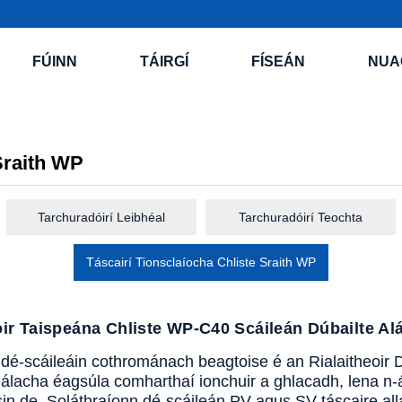
FÚINN
TÁIRGÍ
FÍSEÁN
NUA
Sraith WP
Tarchuradóirí Leibhéal
Tarchuradóirí Teochta
Táscairí Tionsclaíocha Chliste Sraith WP
oir Taispeána Chliste WP-C40 Scáileán Dúbailte Al
e dé-scáileáin cothrománach beagtoise é an Rialaitheoir D
ineálacha éagsúla comharthaí ionchuir a ghlacadh, lena n
in de. Soláthraíonn dé-scáileán PV agus SV táscaire all