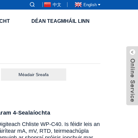
中文
English
CHT
DÉAN TEAGMHÁIL LINN
Méadair Sreafa
áram 4-Sealaíochta
igiteach Chliste WP-C40. Is féidir leis an
-áirítear mA, mV, RTD, teirmeachúpla
amuigh ar shonraí próisis ionchuir mar