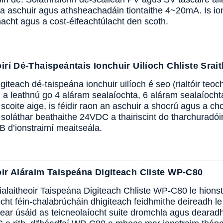
ca aschuir agus athsheachadáin tiontaithe 4~20mA. Is ions
acht agus a cost-éifeachtúlacht den scoth.
oirí Dé-Thaispeántais Ionchuir Uilíoch Chliste Srai
 digiteach dé-taispeána ionchuir uilíoch é seo (rialtóir teocht
iad a leathnú go 4 aláram sealaíochta, 6 aláram sealaíoch
coite aige, is féidir raon an aschuir a shocrú agus a choig
eo soláthar beathaithe 24VDC a thairiscint do tharchur
 d’ionstraimí meaitseála.
oir Aláraim Taispeána Digiteach Cliste WP-C80
alaitheoir Taispeána Digiteach Chliste WP-C80 le hionst
ocht féin-chalabrúcháin dhigiteach feidhmithe deireadh le 
ear úsáid as teicneolaíocht suite dromchla agus dearadh