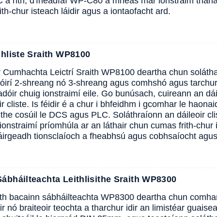
C a rith, d'fhéadfaí WP-C80 a mheas mar ionstraim thána
ith-chur isteach láidir agus a iontaofacht ard.
Chliste Sraith WP8100
r Cumhachta Leictrí Sraith WP8100 deartha chun solátha
óirí 2-shreang nó 3-shreang agus comhshó agus tarchur
adóir chuig ionstraimí eile. Go bunúsach, cuireann an dái
ir cliste. Is féidir é a chur i bhfeidhm i gcomhar le hao
aithe cosúil le DCS agus PLC. Soláthraíonn an dáileoir c
'ionstraimí príomhúla ar an láthair chun cumas frith-chur 
dtáirgeadh tionsclaíoch a fheabhsú agus cobhsaíocht agus 
ábháilteachta Leithlisithe Sraith WP8300
ith bacainn sábháilteachta WP8300 deartha chun comhar
r nó braiteoir teochta a tharchur idir an limistéar guaisea