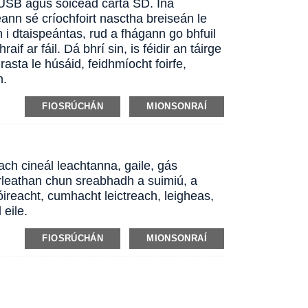
SB agus soicéad cárta SD. Ina
ann sé críochfoirt nasctha breiseán le
i dtaispeántas, rud a fhágann go bhfuil
f ar fáil. Dá bhrí sin, is féidir an táirge
sta le húsáid, feidhmíocht foirfe,
n.
FIOSRÚCHÁN
MIONSONRAÍ
h cineál leachtanna, gaile, gás
orleathan chun sreabhadh a suimiú, a
óireacht, cumhacht leictreach, leigheas,
 eile.
FIOSRÚCHÁN
MIONSONRAÍ