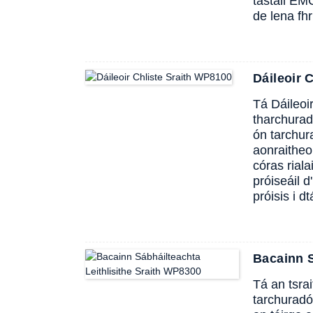
tástáil EM
de lena fhr
Dáileoir 
Tá Dáileoi
tharchurad
ón tarchur
aonraitheo
córas rial
próiseáil d
próisis i 
Bacainn S
Tá an tsra
tarchuradói