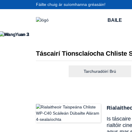
Fáilte chuig ár suíomhanna gréasáin!
BAILE
Táscairí Tionsclaíocha Chliste 
Tarchuradóirí Brú
Rialaithe
Is táscair
rialtóir c
agus mar s