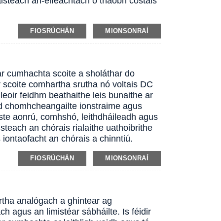
isteach an-éifeachtach ó thaobh costais
FIOSRÚCHÁN
MIONSONRAÍ
r cumhachta scoite a sholáthar do
 scoite comhartha srutha nó voltais DC
leoir feidhm beathaithe leis bunaithe ar
naid chomhcheangailte ionstraime agus
liste aonrú, comhshó, leithdháileadh agus
isteach an chórais rialaithe uathoibrithe
iontaofacht an chórais a chinntiú.
FIOSRÚCHÁN
MIONSONRAÍ
tha analógach a ghintear ag
ch agus an limistéar sábháilte. Is féidir