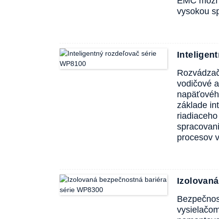
EMC možno
vysokou sp
Intelige
Rozvádzač 
vodičové a
napäťového
základe in
riadiaceho
spracovani
procesov v
Izolovan
Bezpečnos
vysielačo