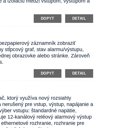
e a izoláciu medzi vstupom, výstupom a
DOPYT
DETAIL
 bezpapierový záznamník zobraziť
 stĺpcový graf, stav alarmu/výstupu,
jednej obrazovke alebo stránke. Zároveň
s.
DOPYT
DETAIL
, ktorý využíva nový rozsiahly
a nerušený pre vstup, výstup, napájanie a
výber vstupu: štandardné napätie,
ruje 12-kanálový reléový alarmový výstup
ethernetové rozhranie, rozhranie pre