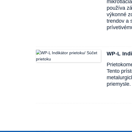
mikrotlači
používa zá
výkonné zo
trendov a 
prívetivém
WP-L Indi
Prietokome
Tento prís
metalurgic
priemysle.