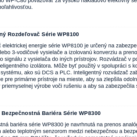
 WP-C80 považovať za vysoko nákladovo efektívny seku
oľahlivosťou.
ntný Rozdeľovač Série WP8100
elektrickej energie série WP8100 je určený na zabezpe
lebo 3-vodičové vysielače a izolovanú konverziu a pre
 signálu z vysielača do iných prístrojov. Rozvádzač v p
teligentného izolátora. Môže byť použitý v spolupráci s
 systému, ako sú DCS a PLC. Inteligentný rozvádzač zabe
e pre primárne prístroje na mieste, aby sa zlepšila odo
 priemyselnej výrobe voči rušeniu a aby sa zabezpečila s
á Bezpečnostná Bariéra Série WP8300
tná bariéra série WP8300 je navrhnutá na prenos anal
m alebo teplotným senzorom medzi nebezpečnou a bezpe