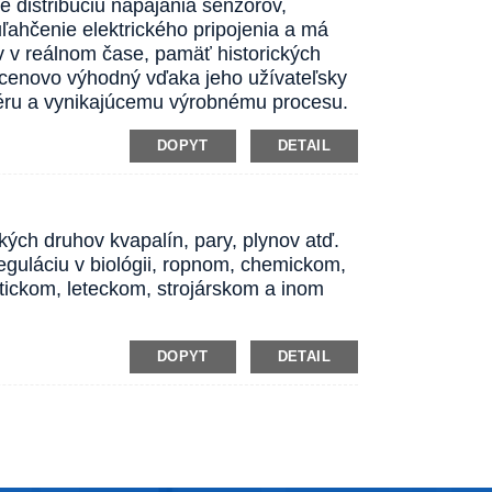
e distribúciu napájania senzorov,
ľahčenie elektrického pripojenia a má
 v reálnom čase, pamäť historických
 cenovo výhodný vďaka jeho užívateľsky
dvéru a vynikajúcemu výrobnému procesu.
DOPYT
DETAIL
ch druhov kvapalín, pary, plynov atď.
reguláciu v biológii, ropnom, chemickom,
tickom, leteckom, strojárskom a inom
DOPYT
DETAIL