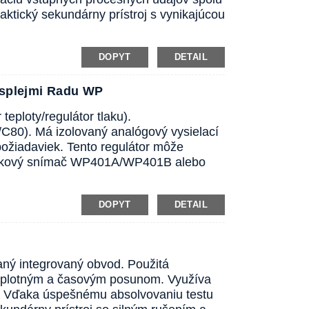
ktický sekundárny prístroj s vynikajúcou
DOPYT
DETAIL
isplejmi Radu WP
teploty/regulátor tlaku).
/C80). Má izolovaný analógový vysielací
požiadaviek. Tento regulátor môže
 tlakový snímač WP401A/WP401B alebo
DOPYT
DETAIL
vaný integrovaný obvod. Použitá
 teplotným a časovým posunom. Využíva
u. Vďaka úspešnému absolvovaniu testu