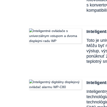
s konverto
kompatibil
Intelige
Toto je uni
Môžu byť r
výstup, vý
ponúknuť 
teplotný 
Inteligen
Inteligent
technológi
technológi