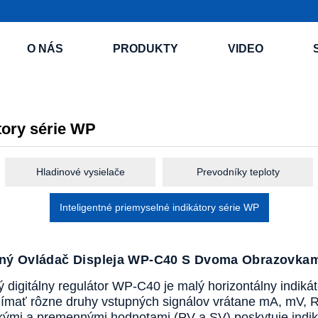
O NÁS
PRODUKTY
VIDEO
tory série WP
Hladinové vysielače
Prevodníky teploty
Inteligentné priemyselné indikátory série WP
ntný Ovládač Displeja WP-C40 S Dvoma Obrazovka
ný digitálny regulátor WP-C40 je malý horizontálny indiká
jímať rôzne druhy vstupných signálov vrátane mA, mV, RT
ckými a premennými hodnotami (PV a SV) poskytuje indi