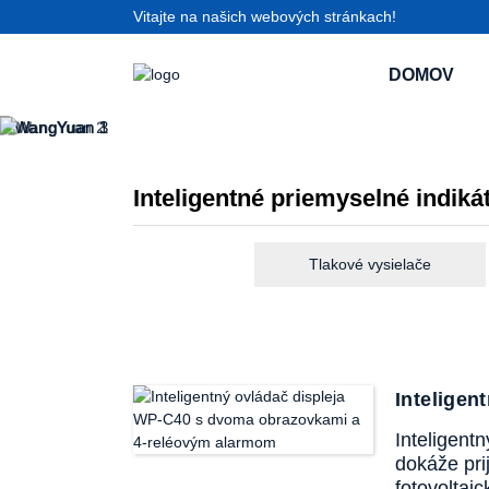
Vitajte na našich webových stránkach!
DOMOV
Inteligentné priemyselné indiká
Tlakové vysielače
Intelige
Inteligent
dokáže pri
fotovoltai