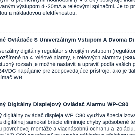
vaným výstupom 4~20mA a reléovými spínačmi. Je to pra
itou a nákladovou efektívnosťou.
ntné Ovládače S Univerzálnym Vstupom A Dvoma D
verzálny digitálny regulátor s dvojitým vstupom (regulátor 
ozšírené na 4 reléové alarmy, 6 reléových alarmov (S80
stupný rozsah je možné nastaviť a upraviť podľa vašich 
24VDC napájanie pre zodpovedajúce prístroje, ako je
snímač WB.
tný Digitálny Displejový Ovládač Alarmu WP-C80
ný digitálny ovládač displeja WP-C80 využíva špecializo
a digitálnej samokalibrácie eliminuje chyby spôsobené
u povrchovej montáže a viacnásobnú ochranu a izoláci