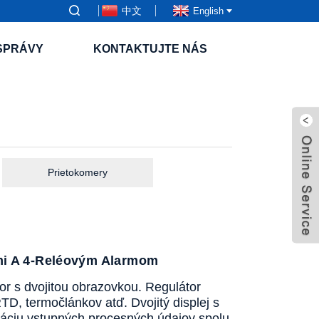
中文
English
SPRÁVY
KONTAKTUJTE NÁS
Prietokomery
mi A 4-Reléovým Alarmom
tor s dvojitou obrazovkou. Regulátor
D, termočlánkov atď. Dvojitý displej s
káciu vstupných procesných údajov spolu