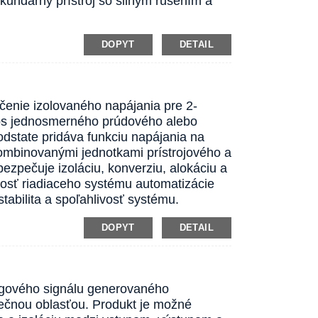
ndárny prístroj so silným rušením a
DOPYT
DETAIL
čenie izolovaného napájania pre 2-
nos jednosmerného prúdového alebo
odstate pridáva funkciu napájania na
 kombinovanými jednotkami prístrojového a
zpečuje izoláciu, konverziu, alokáciu a
lnosť riadiaceho systému automatizácie
tabilita a spoľahlivosť systému.
DOPYT
DETAIL
ógového signálu generovaného
čnou oblasťou. Produkt je možné