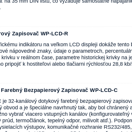
 na 35 mm DIN lištu, čo vyžaduje samostatné napájani
.
rový Zapisovač WP-LCD-R
ickému indikátoru na veľkom LCD displeji dokáže tento
ové nápovedné znaky, údaje o parametroch, percentuálny
krivku v reálnom čase, parametre historickej krivky na 
 pripojiť k hostiteľovi alebo tlačiarni rýchlosťou 28,8 kb/
 Farebný Bezpapierový Zapisovač WP-LCD-C
e 32-kanálový dotykový farebný bezpapierový zapisovač
ý obvod a je špeciálne navrhnutý tak, aby bol chránený 
žno vybrať viacero vstupných kanálov (konfigurovateľný 
 prúd, termočlánok, tepelný odpor, milivolt atď.). Podpo
ysielacích výstupov, komunikačné rozhranie RS232/485, 