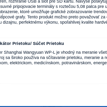
areň, rozhranie USB a slot pre SD kartu. Navyše poskytuj
suvné pripojovacie terminály s roztečou 5,08 palca pre u
brazenie, ktoré umožňuje grafické zobrazovanie trendov
stĺpcové grafy. Tento produkt možno preto považovať za
u dizajnu, perfektnému výkonu, spoľahlivej kvalite har
kátor Prietoku/ Súčet Prietoku
r Shanghai Wangyuan WP-L je vhodný na meranie všetký
troj sa široko používa na sčítavanie prietoku, meranie a 
kom, elektrickom, medicínskom, potravinárskom, energe