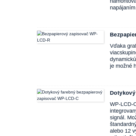
namontovať
napájaním
Bezpapie
Vďaka graf
viacskupin
dynamickú 
je možné ho
Dotykový
WP-LCD-C j
integrovan
signál. Mo
štandardný
alebo 12 v