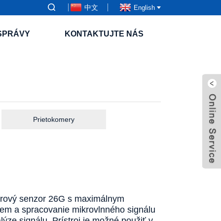
中文
English
SPRÁVY
KONTAKTUJTE NÁS
Prietokomery
arový senzor 26G s maximálnym
jem a spracovanie mikrovlnného signálu
ýze signálu. Prístroj je možné použiť v