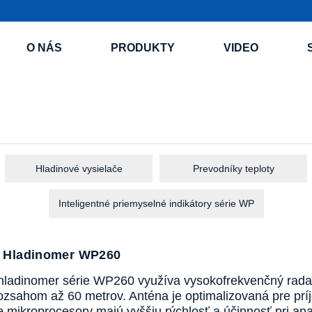
O NÁS
PRODUKTY
VIDEO
Hladinové vysielače
Prevodníky teploty
Inteligentné priemyselné indikátory série WP
 Hladinomer WP260
hladinomer série WP260 využíva vysokofrekvenčný rad
zsahom až 60 metrov. Anténa je optimalizovaná pre prí
e mikroprocesory majú vyššiu rýchlosť a účinnosť pri anal