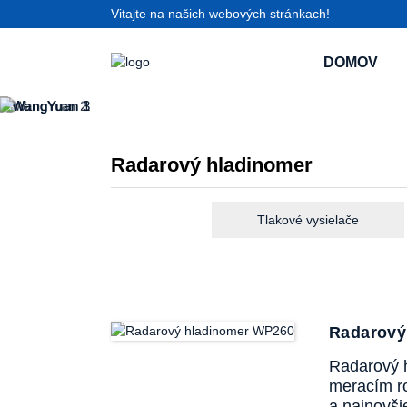
Vitajte na našich webových stránkach!
DOMOV
Radarový hladinomer
Tlakové vysielače
Radarový
Radarový 
meracím ro
a najnovši