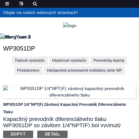
Vitajte na našich webových stránkach!
WP3051DP
Tlakové vysielače
Hladinové vysielače
Prevodníky teploty
Prietokomery
Inteligentné priemyselné indikátory série WP
WP3051DP 1/4″NPT(F) Závitový Kapacitný Prevodník Diferenciálneho
Tlaku
Kapacitný prevodník diferenciálneho tlaku
WP3051DP so závitom 1/4″NPT(F) bol vyvinutý
spoločnosťou WangYuan zavedením pokročilých
DOPYT
DETAIL
zahraničných výrobných technológií a zariadení. Jeho