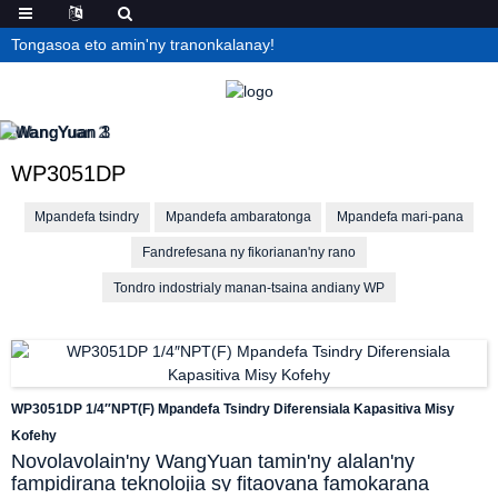
Tongasoa eto amin'ny tranonkalanay!
WP3051DP
Mpandefa tsindry
Mpandefa ambaratonga
Mpandefa mari-pana
Fandrefesana ny fikorianan'ny rano
Tondro indostrialy manan-tsaina andiany WP
WP3051DP 1/4″NPT(F) Mpandefa Tsindry Diferensiala Kapasitiva Misy
Kofehy
Novolavolain'ny WangYuan tamin'ny alalan'ny
fampidirana teknolojia sy fitaovana famokarana