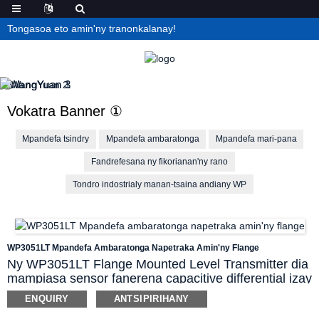
Tongasoa eto amin'ny tranonkalanay!
Vokatra Banner ①
Mpandefa tsindry
Mpandefa ambaratonga
Mpandefa mari-pana
Fandrefesana ny fikorianan'ny rano
Tondro indostrialy manan-tsaina andiany WP
WP3051LT Mpandefa Ambaratonga Napetraka Amin'ny Flange
Ny WP3051LT Flange Mounted Level Transmitter dia
mampiasa sensor fanerena capacitive differential izay
ahafahana mandrefy tsara ny tsindry ho an'ny rano sy
ENQUIRY
ANTSIPIRIHANY
ranon-javatra hafa ao anaty fitoeran-javatra isan-