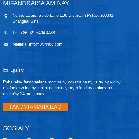
rafitra sensor feno menaka (diaphragms manasaraka,
MIFANDRAISA AMINAY
rafitra famenoana menaka, ary sensor) sy ny
elektronika sensor. Ny famantarana elektrika avy
No.55, Lalana Suide Lane 118, Distrikan'i Putuo, 200331,
amin'ny môdio sensor dia alefa any amin'ny
Shanghai Sina.
elektronika output ao amin'ny fonon'ny elektronika.
Ny fonon'ny elektronika dia misy ny solaitrabe
Tel:
+86 021-6494 4488
elektronika output, ny bokotra aotra sy span eo an-
toerana, ary ny terminal bloc.
Mailaka:
info@wy4488.com
Enquiry
Raha misy fanontaniana momba ny vokatra na ny lisitry ny vidiny,
azafady avelao ny mailakao aminay ary hifandray aminay ao
anatin'ny 24 ora izahay.
FANONTANIANA IZAO
SOSIALY