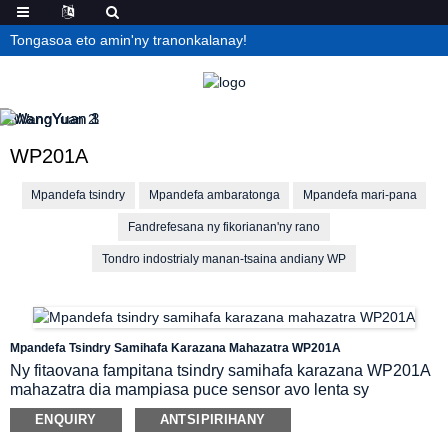
Tongasoa eto amin'ny tranonkalanay!
WP201A
Mpandefa tsindry
Mpandefa ambaratonga
Mpandefa mari-pana
Fandrefesana ny fikorianan'ny rano
Tondro indostrialy manan-tsaina andiany WP
Mpandefa Tsindry Samihafa Karazana Mahazatra WP201A
Ny fitaovana fampitana tsindry samihafa karazana WP201A
mahazatra dia mampiasa puce sensor avo lenta sy
fahamarinan-toerana avy any ivelany, mampiasa teknolojia
ENQUIRY
ANTSIPIRIHANY
fanasarahana ny fihenjanana miavaka, ary mandalo
fanodinana fanonerana mari-pana mazava tsara sy